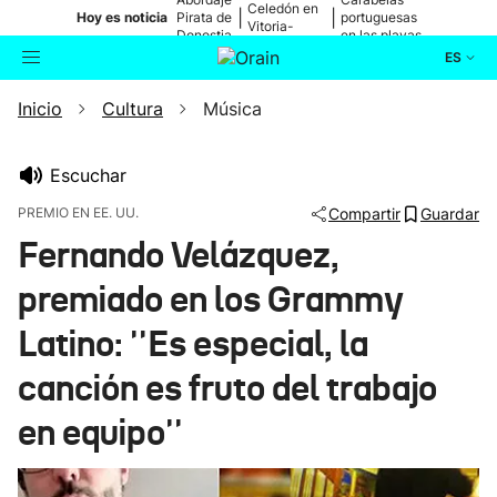
Celedón en
|
|
Hoy es noticia
Pirata de
portuguesas
Vitoria-
Donostia
en las playas
Gasteiz
ES
Inicio
Cultura
Música
Actualidad
Buscador
Política
Escuchar
PREMIO EN EE. UU.
Compartir
Guardar
Cultura
Fernando Velázquez,
premiado en los Grammy
Ikusmiran
Latino: ''Es especial, la
Eguraldia
canción es fruto del trabajo
en equipo''