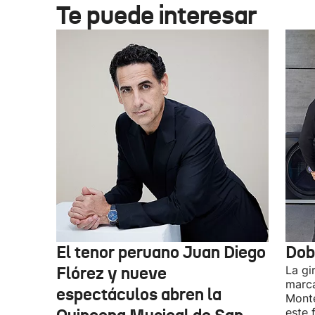
Te puede interesar
El tenor peruano Juan Diego
Dob
Flórez y nueve
La gi
marca
espectáculos abren la
Monte
este 