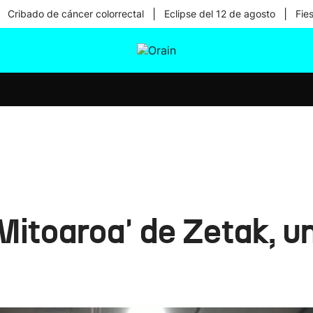
|
|
Cribado de cáncer colorrectal
Eclipse del 12 de agosto
Fie
tura
Ikusmiran
Egural
Salud
Tecnología
Mitoaroa' de Zetak, u