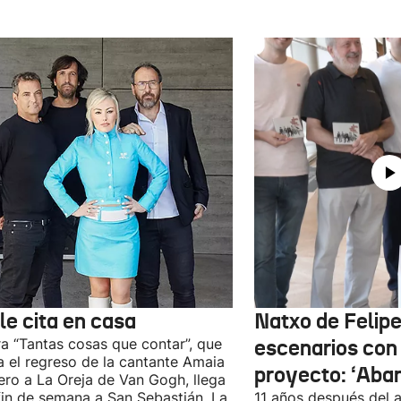
le cita en casa
Natxo de Felipe
ra “Tantas cosas que contar”, que
escenarios con
 el regreso de la cantante Amaia
proyecto: ‘Aba
ro a La Oreja de Van Gogh, llega
fin de semana a San Sebastián. La
11 años después del a