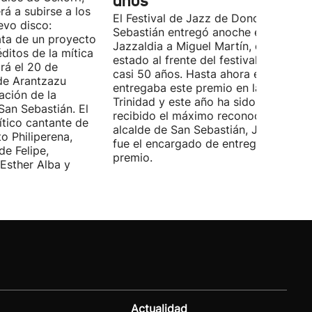
años
rá a subirse a los
El Festival de Jazz de Donostia-San
evo disco:
Sebastián entregó anoche el premio
ata de un proyecto
Jazzaldia a Miguel Martín, quien ha
ditos de la mítica
estado al frente del festival durante
rá el 20 de
casi 50 años. Hasta ahora era él quie
de Arantzazu
entregaba este premio en la Plaza de 
ación de la
Trinidad y este año ha sido él quien h
San Sebastián. El
recibido el máximo reconocimiento. E
ítico cantante de
alcalde de San Sebastián, Jon Insausti
o Philiperena,
fue el encargado de entregarle el
de Felipe,
premio.
Esther Alba y
Actualidad