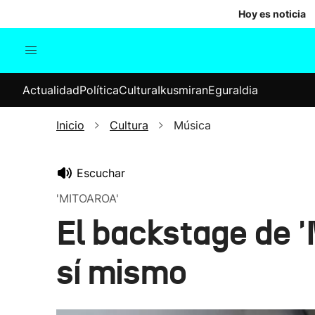
Hoy es noticia
Actualidad
Política
Cul
Actualidad
Política
Cultura
Ikusmiran
Eguraldia
Sociedad
Elecciones
Economía
Inicio
Cultura
Música
Internacional
Escuchar
'MITOAROA'
El backstage de '
sí mismo