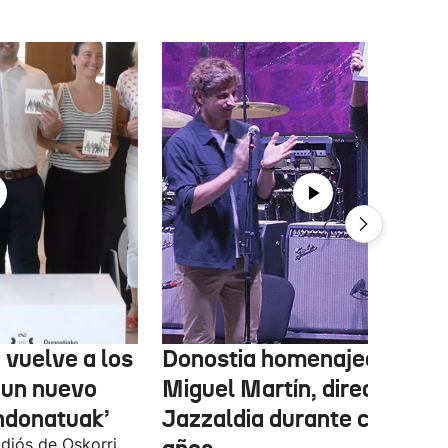
 vuelve a los
Donostia homenajea a
 un nuevo
Miguel Martín, director del
ndonatuak’
Jazzaldia durante casi 50
diós de Oskorri,