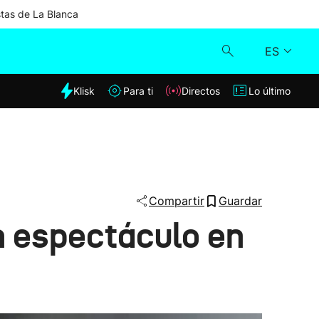
stas de La Blanca
ES
dia
Klisk
Para ti
Directos
Lo último
Klisk
Directos
Para ti
Compartir
Guardar
n espectáculo en
Lo último