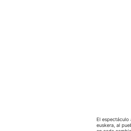
El espectáculo 
euskera, al pue
en cada cambio 