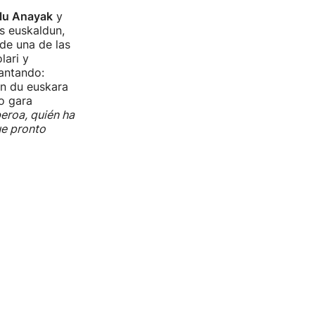
lu Anayak
y
s euskaldun,
 de una de las
lari y
antando:
an du euskara
o gara
beroa, quién ha
ue pronto