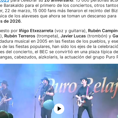
 2025
para celebrar su
20 aniversario
. 15 000 personas acud
 Barakaldo para el primero de los conciertos, otros tantos 
er, 22 de marzo, 15 000 fans más llenaron el recinto del Bi
sica de los alaveses que ahora se toman un descanso para 
os de 2026
.
uesto por
Iñigo Etxezarreta
(voz y guitarra),
Rubén Campin
),
Rubén Terreros
(trompeta),
Javier Lucas
(trombón) y
Ga
dura musical en 2005 en las fiestas de los pueblos, y ese
u de las fiestas populares, han sido los ejes de la celebraci
tes del concierto, el BEC se convirtió en una plaza típica d
rangas, cabezudos, aizkolaris, la actuación del grupo Puro R