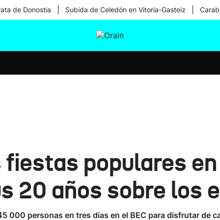
|
|
rata de Donostia
Subida de Celedón en Vitoria-Gasteiz
Carabe
tura
Ikusmiran
Egural
Salud
Tecnología
s fiestas populares en
us 20 años sobre los 
 45 000 personas en tres días en el BEC para disfrutar de