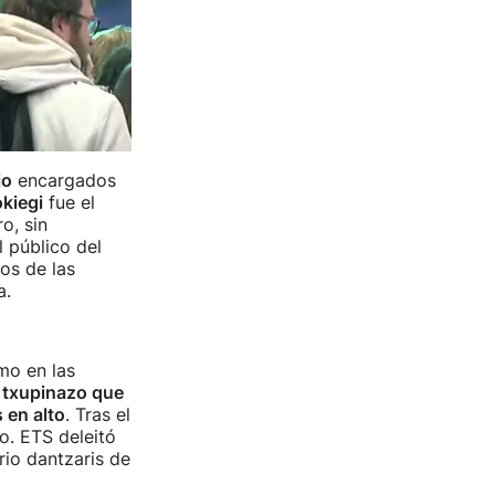
jo
encargados
kiegi
fue el
o, sin
 público del
los de las
a.
mo en las
l txupinazo que
 en alto
. Tras el
o. ETS deleitó
rio dantzaris de