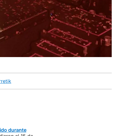
retik
cido durante