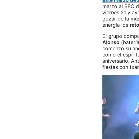
este marzo de
marzo al BEC de
viernes 21 y ay
gozar de la mú
energía los
ret
El grupo comp
Alonso
(batería
comenzó su anda
como el espírit
aniversario. An
fiestas con txa