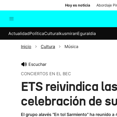
Hoy es noticia
Abordaje Pi
Actualidad
Política
Cul
Actualidad
Política
Cultura
Ikusmiran
Eguraldia
Sociedad
Elecciones
Economía
Inicio
Cultura
Música
Internacional
Escuchar
CONCIERTOS EN EL BEC
ETS reivindica la
celebración de s
El grupo alavés "En tol Sarmiento" ha reunido a