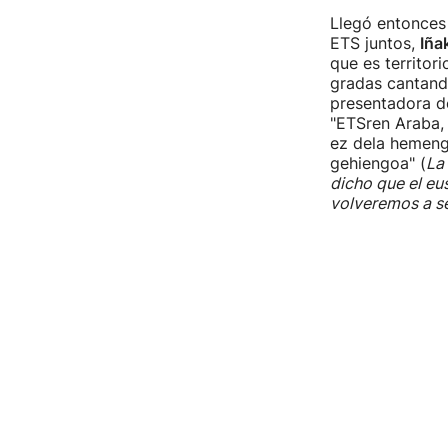
Llegó entonces 
ETS juntos,
Iñak
que es territor
gradas cantando 
presentadora de
"ETSren Araba, 
ez dela hemengo
gehiengoa" (
La 
dicho que el eu
volveremos a s