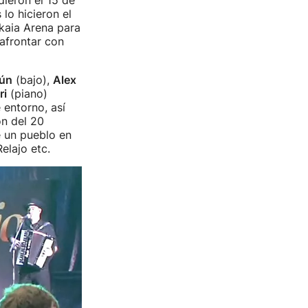
ieron el 15 de
lo hicieron el
zkaia Arena para
afrontar con
ún
(bajo),
Alex
ri
(piano)
 entorno, así
ón del 20
e un pueblo en
elajo etc.