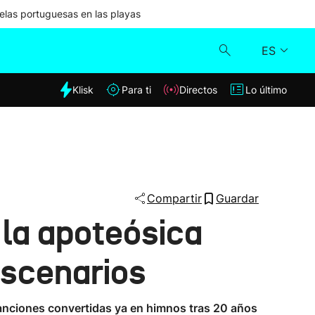
las portuguesas en las playas
ES
dia
Klisk
Para ti
Directos
Lo último
Klisk
Directos
Para ti
Compartir
Guardar
 la apoteósica
Lo último
escenarios
 canciones convertidas ya en himnos tras 20 años