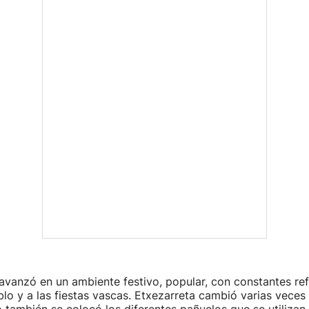
avanzó en un ambiente festivo, popular, con constantes ref
blo y a las fiestas vascas. Etxezarreta cambió varias veces
también se colocó los diferentes pañuelos que se utilizan e