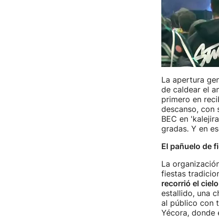
La apertura gen
de caldear el a
primero en recib
descanso, con 
BEC en 'kalejira
gradas. Y en es
El pañuelo de 
La organización
fiestas tradici
recorrió el cie
estallido, una 
al público con 
Yécora, donde 