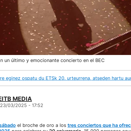
n un último y emocionante concierto en el BEC
rre eginez ospatu du ETSk 20. urteurrena, atseden hartu aur
EITB MEDIA
23/03/2025 - 17:52
 sábado
el broche de oro a los
tres conciertos que ha ofre