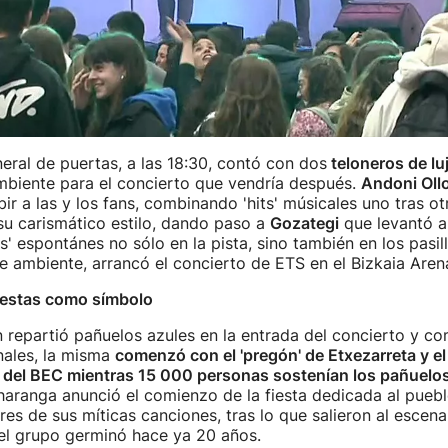
eral de puertas, a las 18:30, contó con dos
teloneros de lu
mbiente para el concierto que vendría después.
Andoni Ollo
ir a las y los fans, combinando 'hits' músicales uno tras otr
su carismático estilo, dando paso a
Gozategi
que levantó al
s' espontánes no sólo en la pista, sino también en los pasil
e ambiente, arrancó el concierto de ETS en el Bizkaia Aren
fiestas como símbolo
 repartió pañuelos azules en la entrada del concierto y co
onales, la misma
comenzó con el 'pregón' de Etxezarreta y e
lo del BEC mientras 15 000 personas sostenían los pañuelos
charanga anunció el comienzo de la fiesta dedicada al puebl
tres de sus míticas canciones, tras lo que salieron al escena
el grupo germinó hace ya 20 años.