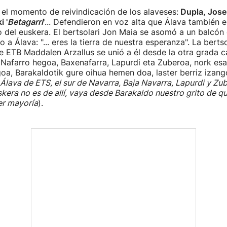
el momento de reivindicación de los alaveses:
Dupla, Jose
i '
Betagarri
'
... Defendieron en voz alta que Álava también e
io del euskera. El bertsolari Jon Maia se asomó a un balcón
a Álava: "... eres la tierra de nuestra esperanza". La bertso
 ETB Maddalen Arzallus se unió a él desde la otra grada c
Nafarro hegoa, Baxenafarra, Lapurdi eta Zuberoa, nork es
a, Barakaldotik gure oihua hemen doa, laster berriz izang
Álava de ETS, el sur de Navarra, Baja Navarra, Lapurdi y Zu
skera no es de allí, vaya desde Barakaldo nuestro grito de q
er mayoría
).