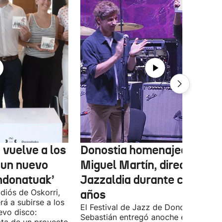
 vuelve a los
Donostia homenajea a
 un nuevo
Miguel Martín, director del
ndonatuak’
Jazzaldia durante casi 50
diós de Oskorri,
años
rá a subirse a los
El Festival de Jazz de Donostia-San
evo disco:
Sebastián entregó anoche el premio