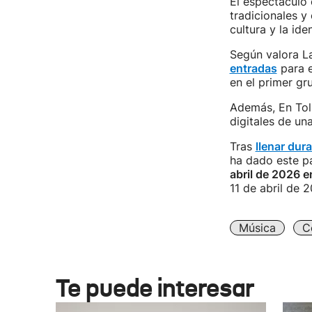
El espectáculo 
tradicionales y
cultura y la ide
Según valora La
entradas
para e
en el primer gr
Además, En Tol
digitales de u
Tras
llenar dura
ha dado este pa
abril de 2026 e
11 de abril de 
Música
C
Te puede interesar