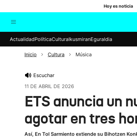
Hoy es noticia
Actualidad
Política
Cul
Actualidad
Política
Cultura
Ikusmiran
Eguraldia
Sociedad
Elecciones
Economía
Inicio
Cultura
Música
Internacional
Escuchar
11 DE ABRIL DE 2026
ETS anuncia un n
agotar en tres ho
Así, En Tol Sarmiento extiende su Bihotzen Konki