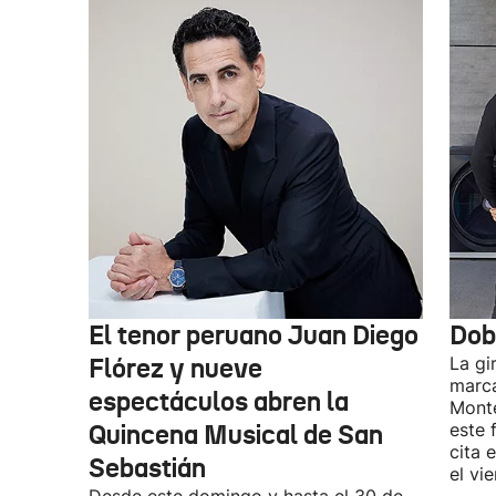
El tenor peruano Juan Diego
Dob
Flórez y nueve
La gi
marca
espectáculos abren la
Monte
Quincena Musical de San
este 
cita 
Sebastián
el vi