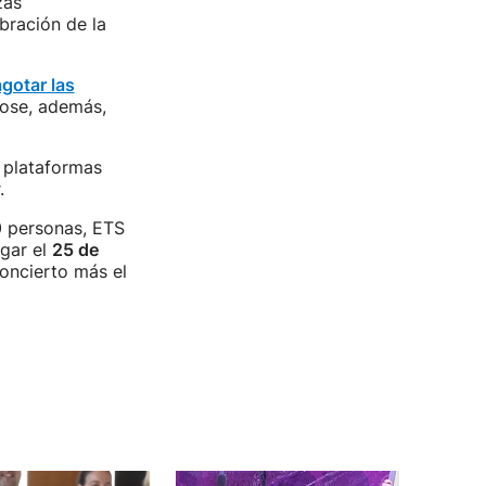
zas
bración de la
agotar las
dose, además,
 plataformas
.
 personas, ETS
ugar el
25 de
concierto más el