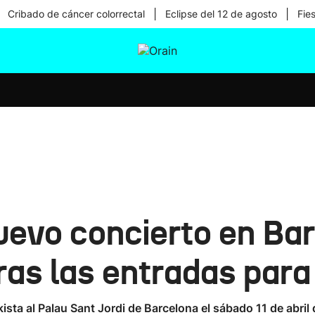
|
|
Cribado de cáncer colorrectal
Eclipse del 12 de agosto
Fie
tura
Ikusmiran
Egural
Salud
Tecnología
uevo concierto en Bar
ras las entradas par
sta al Palau Sant Jordi de Barcelona el sábado 11 de abril