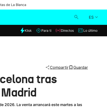
stas de La Blanca
ES
dia
Klisk
Para ti
Directos
Lo último
Klisk
Directos
Para ti
Compartir
Guardar
celona tras
Lo último
a Madrid
 de 2026. La venta arrancará este martes a las