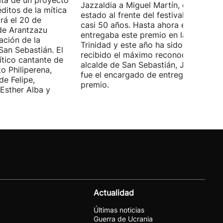
ata de un proyecto
Jazzaldia a Miguel Martín, quien ha
ditos de la mítica
estado al frente del festival durante
rá el 20 de
casi 50 años. Hasta ahora era él quie
de Arantzazu
entregaba este premio en la Plaza de 
ación de la
Trinidad y este año ha sido él quien h
San Sebastián. El
recibido el máximo reconocimiento. E
ítico cantante de
alcalde de San Sebastián, Jon Insausti
o Philiperena,
fue el encargado de entregarle el
de Felipe,
premio.
Esther Alba y
Actualidad
Últimas noticias
Guerra de Ucrania