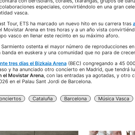
contará con bertsolaris, corales, txarangas, grupos de dan
 colaboraciones especiales, convirtiéndolo en una gran cele
ntidad vasca.
st Tour, ETS ha marcado un nuevo hito en su carrera tras
l Movistar Arena en tres horas y a un año vista convirtién
upo vasco en llenar este recinto en su máximo aforo.
 Sarmiento ostenta el mayor número de reproducciones en
na banda en euskera y una comunidad que no para de crecer
nte tres días el Bizkaia Arena
(BEC) congregando a 45 000
so y ha anunciado otro concierto en Madrid, que tendrá l
n el Movistar Arena
, con las entradas ya agotadas, y otro 
2026 en el Palau Sant Jordi de Barcelona.
onciertos
Cataluña
Barcelona
Música Vasca