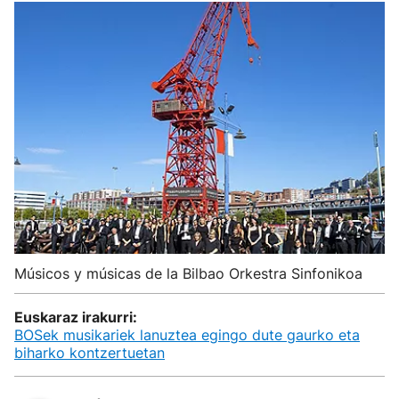
Músicos y músicas de la Bilbao Orkestra Sinfonikoa
Euskaraz irakurri:
BOSek musikariek lanuztea egingo dute gaurko eta
biharko kontzertuetan