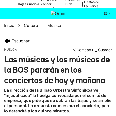
Fiestas de
|
|
Hoy es noticia
cáncer
12 de
La Blanca
colorrectal
agosto
ES
Inicio
Cultura
Música
Actualidad
Buscador
Política
Escuchar
HUELGA
Compartir
Guardar
Cultura
Las músicas y los músicos de
la BOS pararán en los
Ikusmiran
conciertos de hoy y mañana
Eguraldia
La dirección de la Bilbao Orkestra Sinfonikoa ve
"injustificada" la huelga convocada por el comité de
empresa, que pide que se cubran las bajas y se amplíe
el personal. La orquesta comenzará el concierto, pero
lo detendrá a los quince minutos.