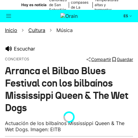
compases
|
|
Hoy es noticia
de San
altas y
de La
Sebastián
tormentas
Blanca
ES
Inicio
Cultura
Música
Actualidad
Buscador
Política
Escuchar
CONCIERTOS
Compartir
Guardar
Cultura
Arranca el Bilbao Blues
Festival con los bilbaínos
Ikusmiran
Mississippi Queen & The Wet
Eguraldia
Dogs
Actuación de los bilbaínos Mississippi Queen & The
Wet Dogs. Imagen: EITB