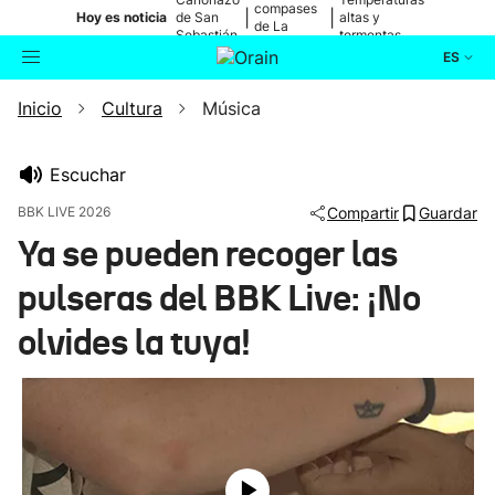
compases
|
|
Hoy es noticia
de San
altas y
de La
Sebastián
tormentas
Blanca
ES
Inicio
Cultura
Música
Actualidad
Buscador
Política
Escuchar
BBK LIVE 2026
Compartir
Guardar
Cultura
Ya se pueden recoger las
pulseras del BBK Live: ¡No
Ikusmiran
olvides la tuya!
Eguraldia