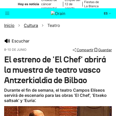
Fiestas de
|
|
Hoy es noticia
cáncer
12 de
La Blanca
colorrectal
agosto
ES
Inicio
Cultura
Teatro
Actualidad
Buscador
Política
Escuchar
8-10 DE JUNIO
Compartir
Guardar
Cultura
El estreno de 'El Chef' abrirá
la muestra de teatro vasco
Ikusmiran
Antzerkialdia de Bilbao
Eguraldia
Durante el fin de semana, el teatro Campos Elíseos
servirá de escenario para las obras ‘El Chef’, ‘Etxeko
saltsak’ y ‘Euria’.