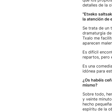
que los propios
detalles de la o
"Etxeko saltsak
la atención de 
Se trata de un 
dramaturgia de 
Txalo me facili
aparecen malen
Es difícil enc
repartos, pero 
Es una comedia 
idónea para est
¿Os habéis ceñi
mismo?
Sobre todo, he
y veinte minut
hecho pequeñas 
espíritu de la o