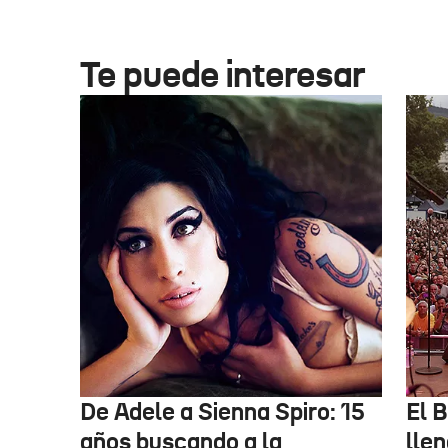
Te puede interesar
De Adele a Sienna Spiro: 15
El B
años buscando a la
lle