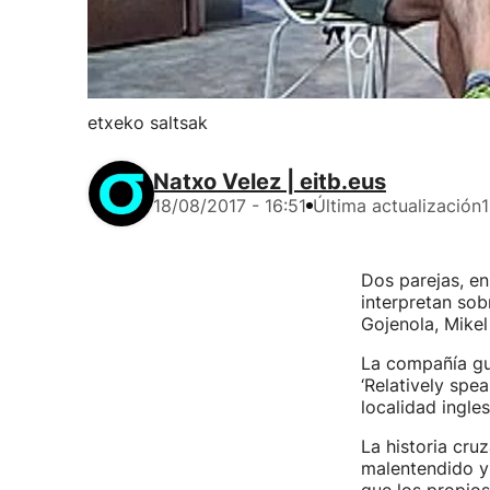
etxeko saltsak
Natxo Velez | eitb.eus
18/08/2017 - 16:51
Última actualización
1
Dos parejas, en
interpretan sob
Gojenola, Mikel
La compañía gu
‘Relatively spe
localidad ingl
La historia cru
malentendido y