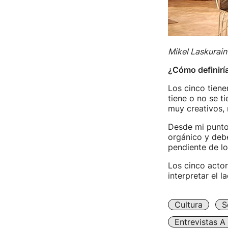
Mikel Laskurain
¿Cómo definiría
Los cinco tien
tiene o no se t
muy creativos, 
Desde mi punto 
orgánico y debe
pendiente de lo
Los cinco actor
interpretar el l
Cultura
S
Entrevistas A