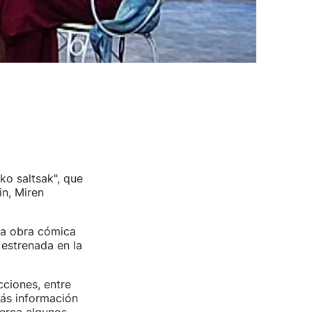
ko saltsak", que
in, Miren
la obra cómica
 estrenada en la
cciones, entre
ás información