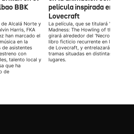
ilbao BBK
película inspirada en
Lovecraft
 de Alcalá Norte y
La película, que se titulará 'Ages of
lvin Harris, FKA
Madness: The Howling of the Jinn',
ez han marcado el
girará alrededor del 'Necronomicón', 
 música en la
libro ficticio recurrente en los relatos
s de asistentes
de Lovecraft, y entrelazará varias
 estreno con
tramas situadas en distintas épocas y
es, talento local y
lugares.
sa que ha
o de