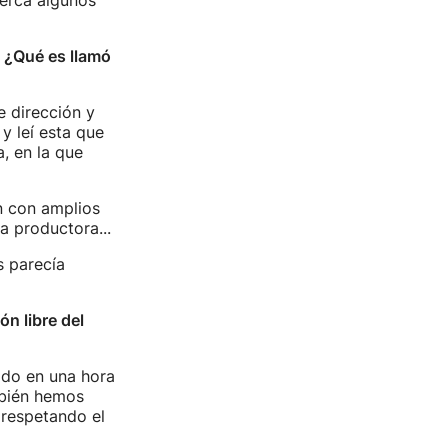
cerca algunos
. ¿Qué es llamó
e dirección y
y leí esta que
, en la que
n con amplios
a productora...
s parecía
n libre del
ado en una hora
mbién hemos
 respetando el