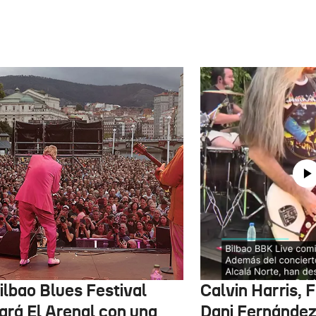
ilbao Blues Festival
Calvin Harris, 
nará El Arenal con una
Dani Fernández 