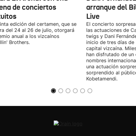
ena de conciertos
arranque del B
tuitos
Live
inta edición del certamen, que se
El concierto sorpresa
ra del 24 al 26 de julio, otorgará
las actuaciones de Ca
emio anual a los vizcaínos
twigs y Dani Fernánd
lin' Brothers.
inicio de tres días de
capital vizcaína. Mile
han disfrutado de un
nombres internacional
una actuación sorpre
sorprendido al públic
Kobetamendi.