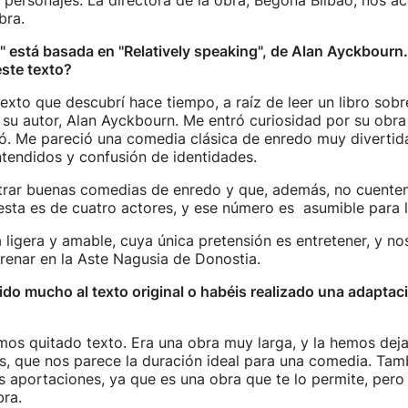
 personajes. La directora de la obra, Begoña Bilbao, nos a
bra.
" está basada en "Relatively speaking", de Alan Ayckbourn
este texto?
texto que descubrí hace tiempo, a raíz de leer un libro sobr
su autor, Alan Ayckbourn. Me entró curiosidad por su obra 
tó. Me pareció una comedia clásica de enredo muy divertida
tendidos y confusión de identidades.
ontrar buenas comedias de enredo y que, además, no cuente
esta es de cuatro actores, y ese número es asumible para l
ligera y amable, cuya única pretensión es entretener, y no
renar en la Aste Nagusia de Donostia.
do mucho al texto original o habéis realizado una adaptació
mos quitado texto. Era una obra muy larga, y la hemos dej
os, que nos parece la duración ideal para una comedia. Ta
aportaciones, ya que es una obra que te lo permite, pero
bra.