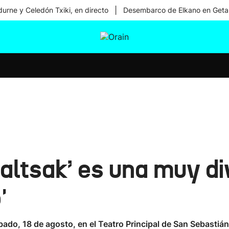
|
urne y Celedón Txiki, en directo
Desembarco de Elkano en Geta
tura
Ikusmiran
Egural
Salud
Tecnología
saltsak’ es una muy d
'
do, 18 de agosto, en el Teatro Principal de San Sebastián 