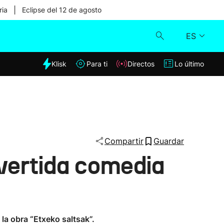
|
ria
Eclipse del 12 de agosto
ES
dia
Klisk
Para ti
Directos
Lo último
Klisk
Directos
Para ti
Compartir
Guardar
ivertida comedia
Lo último
la obra “Etxeko saltsak”.