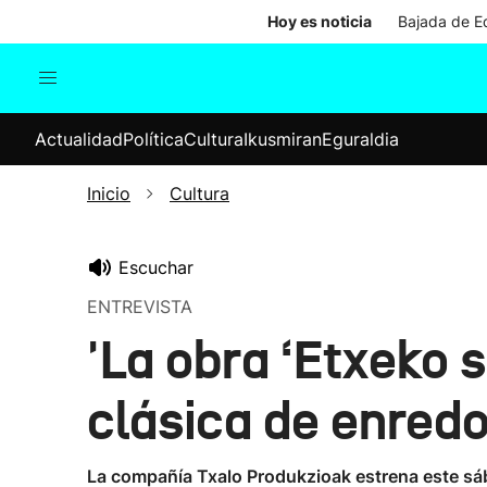
Hoy es noticia
Bajada de Ed
Actualidad
Política
Cul
Actualidad
Política
Cultura
Ikusmiran
Eguraldia
Sociedad
Elecciones
Economía
Inicio
Cultura
Internacional
Escuchar
ENTREVISTA
'La obra ‘Etxeko 
clásica de enredo
La compañía Txalo Produkzioak estrena este sába