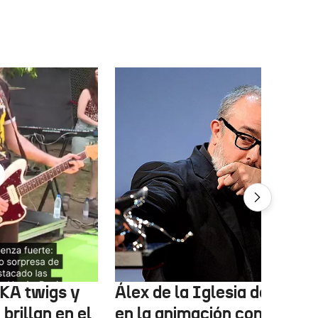
FKA twigs y
Álex de la Iglesia debutará
brillan en el
en la animación con una