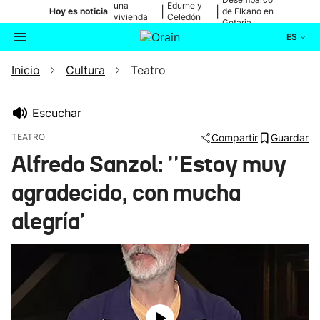
una
Edurne y
|
|
Hoy es noticia
de Elkano en
vivienda
Celedón
Getaria
de Bilbao
Txiki
ES
Inicio
Cultura
Teatro
Actualidad
Buscador
Política
Escuchar
TEATRO
Compartir
Guardar
Cultura
Alfredo Sanzol: ''Estoy muy
agradecido, con mucha
Ikusmiran
alegría'
Eguraldia