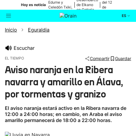
Edurne y
del 12
|
|
Hoy es noticia
de Elkano
Celedón Txiki,
de
en Getaria
en directo
agosto
ES
Inicio
Eguraldia
Actualidad
Buscador
Política
Escuchar
EL TIEMPO
Compartir
Guardar
Cultura
Aviso naranja en la Ribera
navarra y amarillo en Álava,
Ikusmiran
por tormentas y granizo
Eguraldia
El aviso naranja estará activo en la Ribera navarra de
12:00 a 24:00 horas; en cambio, en Araba el aviso
amarillo permanecerá de 18:00 a 22:00 horas.