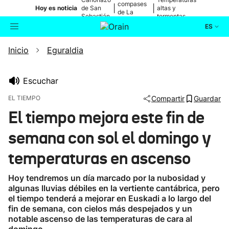
compases
|
|
Hoy es noticia
de San
altas y
de La
Sebastián
tormentas
Blanca
ES
Inicio
Eguraldia
Actualidad
Buscador
Política
Escuchar
EL TIEMPO
Compartir
Guardar
Cultura
El tiempo mejora este fin de
semana con sol el domingo y
Ikusmiran
temperaturas en ascenso
Eguraldia
Hoy tendremos un día marcado por la nubosidad y
algunas lluvias débiles en la vertiente cantábrica, pero
el tiempo tenderá a mejorar en Euskadi a lo largo del
fin de semana, con cielos más despejados y un
notable ascenso de las temperaturas de cara al