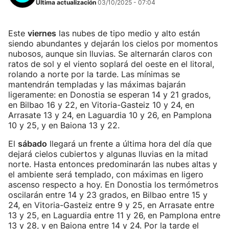
Última actualización
03/10/2025 - 07:04
Este
viernes
las nubes de tipo medio y alto están
siendo abundantes y dejarán los cielos por momentos
nubosos, aunque sin lluvias. Se alternarán claros con
ratos de sol y el viento soplará del oeste en el litoral,
rolando a norte por la tarde. Las mínimas se
mantendrán templadas y las máximas bajarán
ligeramente: en Donostia se esperan 14 y 21 grados,
en Bilbao 16 y 22, en Vitoria-Gasteiz 10 y 24, en
Arrasate 13 y 24, en Laguardia 10 y 26, en Pamplona
10 y 25, y en Baiona 13 y 22.
El
sábado
llegará un frente a última hora del día que
dejará cielos cubiertos y algunas lluvias en la mitad
norte. Hasta entonces predominarán las nubes altas y
el ambiente será templado, con máximas en ligero
ascenso respecto a hoy. En Donostia los termómetros
oscilarán entre 14 y 23 grados, en Bilbao entre 15 y
24, en Vitoria-Gasteiz entre 9 y 25, en Arrasate entre
13 y 25, en Laguardia entre 11 y 26, en Pamplona entre
13 y 28, y en Baiona entre 14 y 24. Por la tarde el