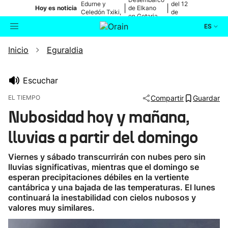
Edurne y
del 12
|
|
Hoy es noticia
de Elkano
Celedón Txiki,
de
en Getaria
en directo
agosto
ES
Inicio
Eguraldia
Actualidad
Buscador
Política
Escuchar
EL TIEMPO
Compartir
Guardar
Cultura
Nubosidad hoy y mañana,
lluvias a partir del domingo
Ikusmiran
Viernes y sábado transcurrirán con nubes pero sin
Eguraldia
lluvias significativas, mientras que el domingo se
esperan precipitaciones débiles en la vertiente
cantábrica y una bajada de las temperaturas. El lunes
continuará la inestabilidad con cielos nubosos y
valores muy similares.