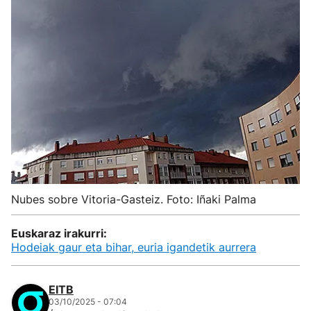
Nubes sobre Vitoria-Gasteiz. Foto: Iñaki Palma
Euskaraz irakurri:
Hodeiak gaur eta bihar, euria igandetik aurrera
EITB
03/10/2025 - 07:04