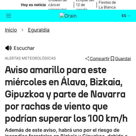
Fiestas de
|
|
Hoy es noticia
cáncer
12 de
La Blanca
colorrectal
agosto
ES
Inicio
Eguraldia
Actualidad
Buscador
Política
Escuchar
ALERTAS METEOROLÓGICAS
Compartir
Guardar
Cultura
Aviso amarillo para este
miércoles en Álava, Bizkaia,
Ikusmiran
Gipuzkoa y parte de Navarra
Eguraldia
por rachas de viento que
podrían superar los 100 km/h
Además de este aviso, habrá uno por el riesgo de