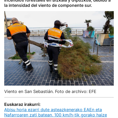
incendios forestales en Bizkaia y Gipuzkoa, debido a
la intensidad del viento de componente sur.
Viento en San Sebastián. Foto de archivo: EFE
Euskaraz irakurri:
Abisu horia ezarri dute asteazkenerako EAEn eta
Nafarroaren zati batean, 100 km/h-tik gorako haize