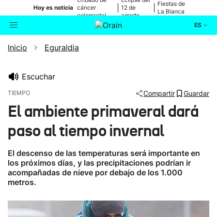
Fiestas de
|
|
Hoy es noticia
cáncer
12 de
La Blanca
colorrectal
agosto
ES
Inicio
Eguraldia
Actualidad
Buscador
Política
Escuchar
TIEMPO
Compartir
Guardar
Cultura
El ambiente primaveral dará
paso al tiempo invernal
Ikusmiran
El descenso de las temperaturas será importante en
Eguraldia
los próximos días, y las precipitaciones podrían ir
acompañadas de nieve por debajo de los 1.000
metros.