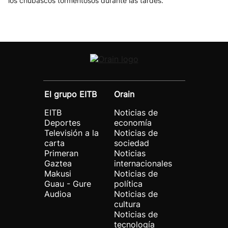
los chubascos tormentosos durante las tardes.
El grupo EITB
Orain
EITB
Noticias de
Deportes
economía
Televisión a la
Noticias de
carta
sociedad
Primeran
Noticias
Gaztea
internacionales
Makusi
Noticias de
Guau - Gure
política
Audioa
Noticias de
cultura
Noticias de
tecnología