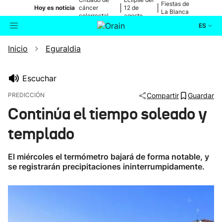
Fiestas de
|
|
Hoy es noticia
cáncer
12 de
La Blanca
colorrectal
agosto
ES
Inicio
Eguraldia
Actualidad
Buscador
Política
Escuchar
PREDICCIÓN
Compartir
Guardar
Cultura
Continúa el tiempo soleado y
templado
Ikusmiran
El miércoles el termómetro bajará de forma notable, y
Eguraldia
se registrarán precipitaciones ininterrumpidamente.