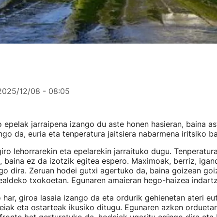
2025/12/08 - 08:05
 epelak jarraipena izango du aste honen hasieran, baina a
go da, euria eta tenperatura jaitsiera nabarmena iritsiko ba
iro lehorrarekin eta epelarekin jarraituko dugu. Tenperatu
ra, baina ez da izotzik egitea espero. Maximoak, berriz, iga
o dira. Zeruan hodei gutxi agertuko da, baina goizean goi
nealdeko txokoetan. Egunaren amaieran hego-haizea indart
o har, giroa lasaia izango da eta ordurik gehienetan ateri eu
eiak eta ostarteak ikusiko ditugu. Egunaren azken ordueta