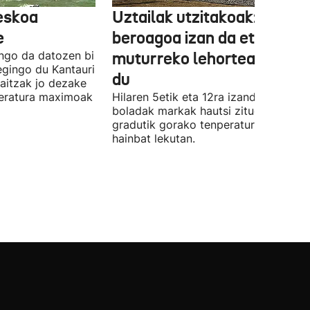
reskoa
Uztailak utzitakoak: 3,6 ºC
e
beroagoa izan da eta
ngo da datozen bi
muturreko lehortea ekarri
 egingo du Kantauri
du
kaitzak jo dezake
peratura maximoak
Hilaren 5etik eta 12ra izandako bero-
boladak markak hautsi zituen. 40
gradutik gorako tenperaturak izan zi
hainbat lekutan.