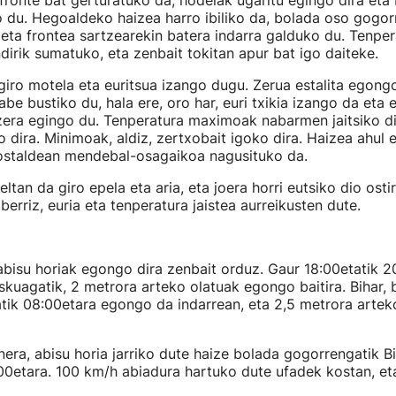
ronte bat gerturatuko da, hodeiak ugaritu egingo dira eta 
 du. Hegoaldeko haizea harro ibiliko da, bolada oso gogor
eta frontea sartzearekin batera indarra galduko du. Tenpe
irik sumatuko, eta zenbait tokitan apur bat igo daiteke.
iro motela eta euritsua izango dugu. Zerua estalita egong
abe bustiko du, hala ere, oro har, euri txikia izango da eta
era egingo du. Tenperatura maximoak nabarmen jaitsiko dir
 dira. Minimoak, aldiz, zertxobait igoko dira. Haizea ahul 
kostaldean mendebal-osagaikoa nagusituko da.
ltan da giro epela eta aria, eta joera horri eutsiko dio ostir
berriz, euria eta tenperatura jaistea aurreikusten dute.
abisu horiak egongo dira zenbait orduz. Gaur 18:00etatik 2
iskuagatik, 2 metrora arteko olatuak egongo baitira. Bihar, b
tik 08:00etara egongo da indarrean, eta 2,5 metrora artek
nera, abisu horia jarriko dute haize bolada gogorrengatik Bi
00etara. 100 km/h abiadura hartuko dute ufadek kostan, e