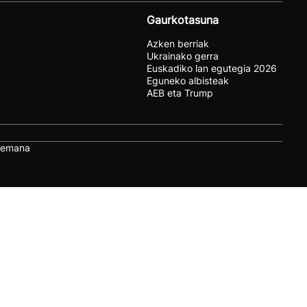
Gaurkotasuna
Azken berriak
Ukrainako gerra
Euskadiko lan egutegia 2026
Eguneko albisteak
AEB eta Trump
remana