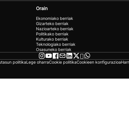
Orain
Ekonomiako berriak
Gizarteko berriak
Nazioarteko berriak
Politikako berriak
Kulturako berriak
Teknologiako berriak
Osasuneko berriak
utasun politika
Lege oharra
Cookie politika
Cookieen konfigurazioa
Har