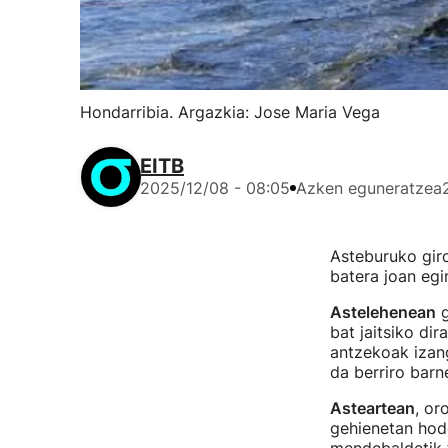
Hondarribia. Argazkia: Jose Maria Vega
EITB
2025/12/08 - 08:05
Azken eguneratzea
Asteburuko giro
batera joan egin
Astelehenean
g
bat jaitsiko di
antzekoak izang
da berriro bar
Asteartean
, or
gehienetan hod