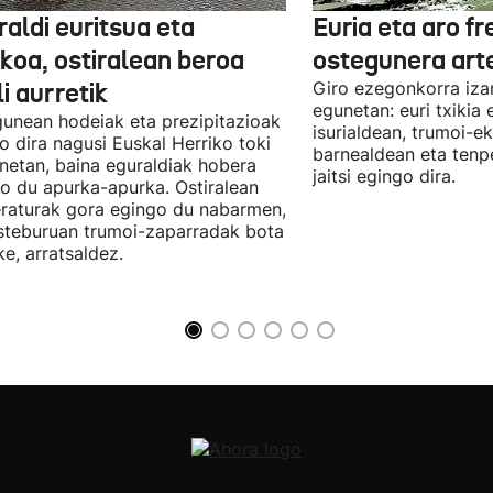
aldi euritsua eta
Euria eta aro f
skoa, ostiralean beroa
ostegunera art
li aurretik
Giro ezegonkorra iza
egunetan: euri txikia
unean hodeiak eta prezipitazioak
isurialdean, trumoi-e
o dira nagusi Euskal Herriko toki
barnealdean eta ten
netan, baina eguraldiak hobera
jaitsi egingo dira.
o du apurka-apurka. Ostiralean
raturak gora egingo du nabarmen,
steburuan trumoi-zaparradak bota
ke, arratsaldez.