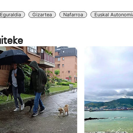
Eguraldia
Gizartea
Nafarroa
Euskal Autonomi
aiteke