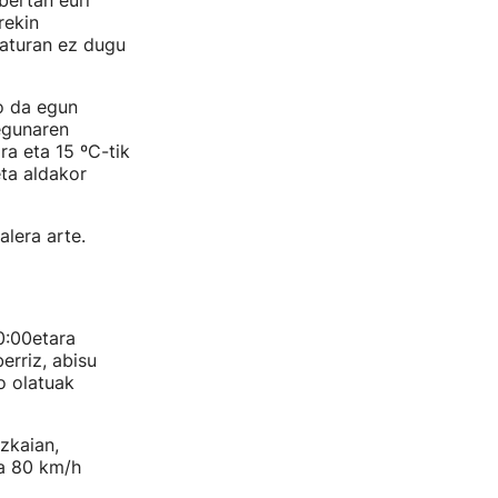
bertan euri
rekin
raturan ez dugu
o da egun
 egunaren
a eta 15 ºC-tik
eta aldakor
alera arte.
0:00etara
erriz, abisu
o olatuak
zkaian,
ta 80 km/h