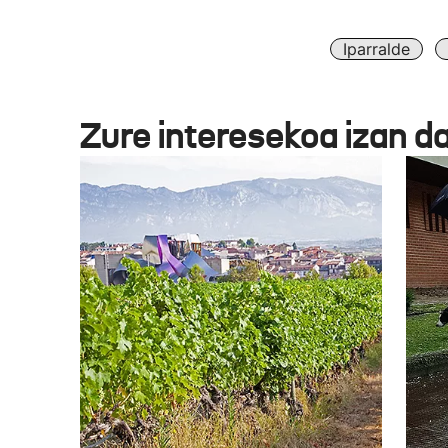
Iparralde
Zure interesekoa izan d