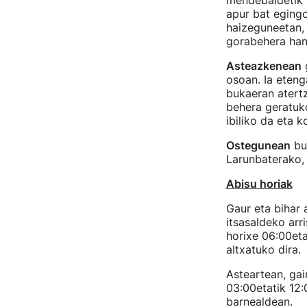
mendebaldetik f
apur bat egingo
haizeguneetan, 
gorabehera hand
Asteazkenean
g
osoan. Ia eteng
bukaeran atertz
behera geratuko
ibiliko da eta 
Ostegunean
bue
Larunbaterako, 
Abisu horiak
Gaur eta bihar 
itsasaldeko arr
horixe 06:00eta
altxatuko dira.
Asteartean, gai
03:00etatik 12:
barnealdean.