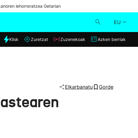
kanoren lehorreratzea Getarian
EU
dia
Klisk
Zuretzat
Zuzenekoak
Azken berriak
Klisk
Zuzenekoak
Zuretzat
Elkarbanatu
Gorde
u astearen
Azken berriak