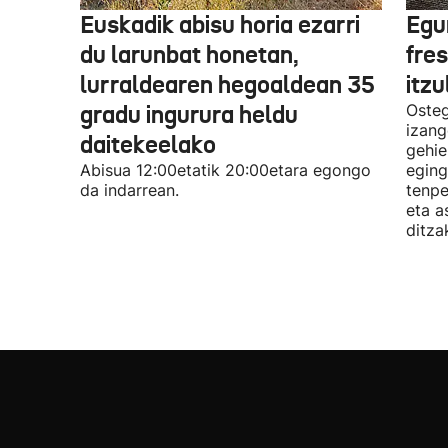
Euskadik abisu horia ezarri
Egur
du larunbat honetan,
fre
lurraldearen hegoaldean 35
itzu
gradu ingurura heldu
Osteg
izang
daitekeelako
gehie
Abisua 12:00etatik 20:00etara egongo
eging
da indarrean.
tenpe
eta a
ditza