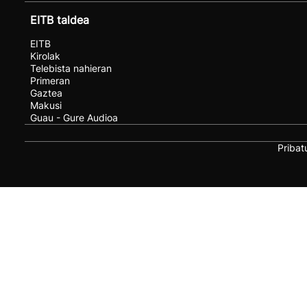
EITB taldea
EITB
Kirolak
Telebista nahieran
Primeran
Gaztea
Makusi
Guau - Gure Audioa
Pribat