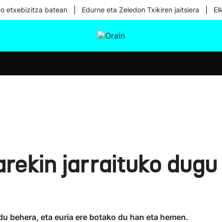
|
|
ko etxebizitza batean
Edurne eta Zeledon Txikiren jaitsiera
El
tura
Ikusmiran
Egural
Osasuna
Teknologia
iarekin jarraituko dug
 behera, eta euria ere botako du han eta hemen.