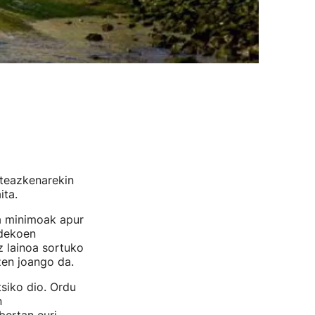
steazkenarekin
ita.
ra minimoak apur
ndekoen
z lainoa sortuko
zen joango da.
tsiko dio. Ordu
n