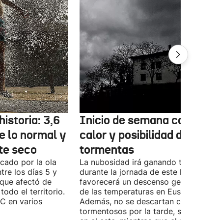
historia: 3,6
Inicio de semana con men
e lo normal y
calor y posibilidad de
e seco
tormentas
cado por la ola
La nubosidad irá ganando terreno
tre los días 5 y
durante la jornada de este lunes y
, que afectó de
favorecerá un descenso generalizado
odo el territorio.
de las temperaturas en Euskal Herria.
°C en varios
Además, no se descartan chubascos
tormentosos por la tarde, sobre todo