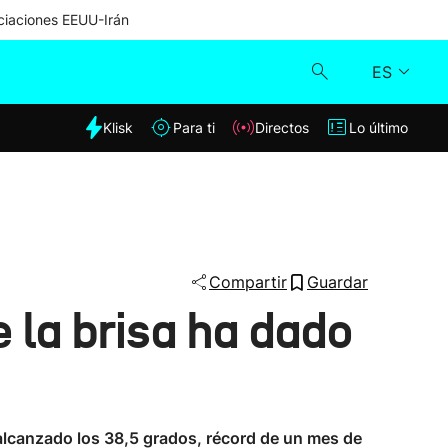
iaciones EEUU-Irán
ES
dia
Klisk
Para ti
Directos
Lo último
Klisk
Directos
Para ti
Compartir
Guardar
 la brisa ha dado
Lo último
a alcanzado los 38,5 grados, récord de un mes de