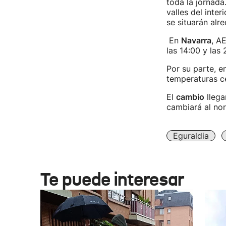
toda la jornada
valles del inter
se situarán alr
En
Navarra
, A
las 14:00 y las
Por su parte, e
temperaturas ce
El
cambio
llega
cambiará al nor
Eguraldia
Te puede interesar