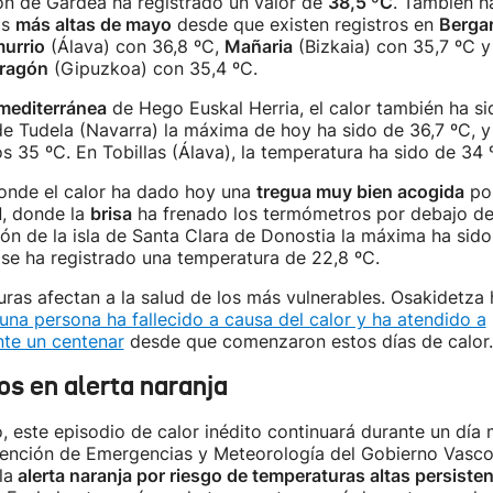
ión de Gardea ha registrado un valor de
38,5 ºC
. También h
as
más altas de mayo
desde que existen registros en
Berga
urrio
(Álava) con 36,8 ºC,
Mañaria
(Bizkaia) con 35,7 ºC y
ragón
(Gipuzkoa) con 35,4 ºC.
 mediterránea
de Hego Euskal Herria, el calor también ha si
de Tudela (Navarra) la máxima de hoy ha sido de 36,7 ºC, y 
os 35 ºC. En Tobillas (Álava), la temperatura ha sido de 34 
onde el calor ha dado hoy una
tregua muy bien acogida
po
l
, donde la
brisa
ha frenado los termómetros por debajo de
ción de la isla de Santa Clara de Donostia la máxima ha sid
se ha registrado una temperatura de 22,8 ºC.
ras afectan a la salud de los más vulnerables. Osakidetza
una persona ha fallecido a causa del calor y ha atendido a
te un centenar
desde que comenzaron estos días de calor.
s en alerta naranja
 este episodio de calor inédito continuará durante un día m
tención de Emergencias y Meteorología del Gobierno Vasc
la
alerta naranja por riesgo de temperaturas altas persiste