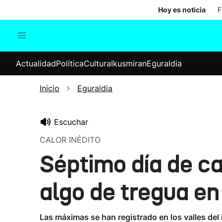
Hoy es noticia
F
Actualidad
Política
Cul
Actualidad
Política
Cultura
Ikusmiran
Eguraldia
Sociedad
Elecciones
Economía
Inicio
Eguraldia
Internacional
Escuchar
CALOR INÉDITO
Séptimo día de ca
algo de tregua en
Las máximas se han registrado en los valles del 