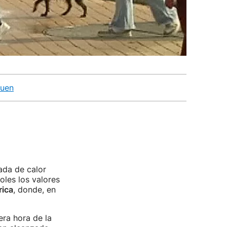
duen
nada de calor
les los valores
rica
, donde, en
era hora de la