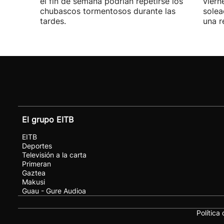
el fin de semana podrían repetirse los
viern
chubascos tormentosos durante las
solea
tardes.
una r
El grupo EITB
EITB
Deportes
Televisión a la carta
Primeran
Gaztea
Makusi
Guau - Gure Audioa
Política