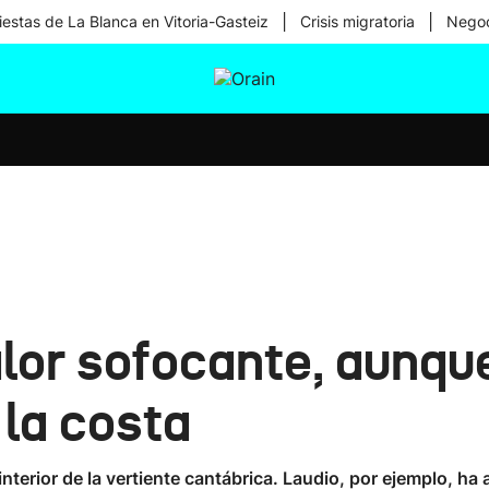
|
|
iestas de La Blanca en Vitoria-Gasteiz
Crisis migratoria
Negoc
tura
Ikusmiran
Egural
Salud
Tecnología
lor sofocante, aunque
 la costa
interior de la vertiente cantábrica. Laudio, por ejemplo, h