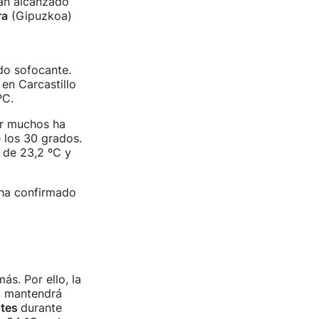
an alcanzado
ra
(Gipuzkoa)
do sofocante.
en Carcastillo
ºC.
r muchos ha
 los 30 grados.
o de 23,2 ºC y
 ha confirmado
ás. Por ello, la
o mantendrá
ntes
durante