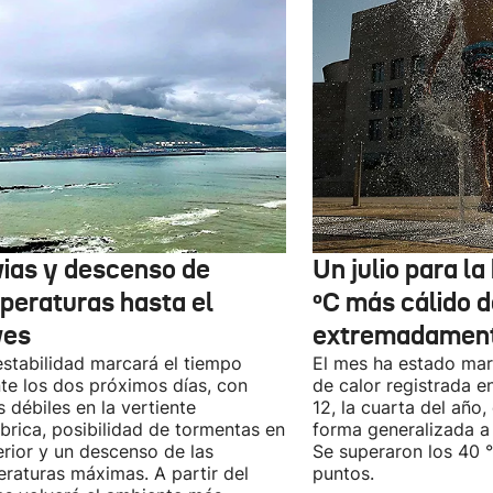
vias y descenso de
Un julio para la 
peraturas hasta el
ºC más cálido d
ves
extremadament
estabilidad marcará el tiempo
El mes ha estado mar
te los dos próximos días, con
de calor registrada en
as débiles en la vertiente
12, la cuarta del año
brica, posibilidad de tormentas en
forma generalizada a t
terior y un descenso de las
Se superaron los 40 
raturas máximas. A partir del
puntos.