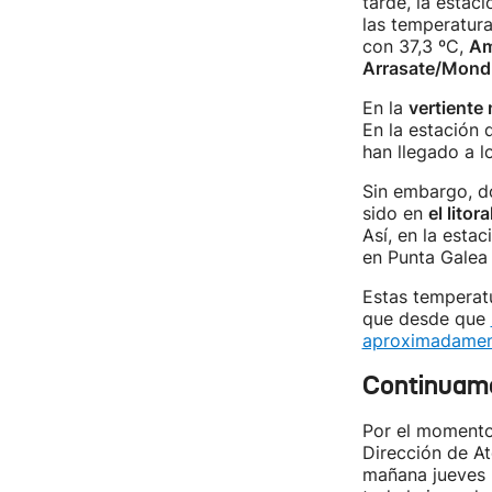
tarde, la estac
las temperatur
con 37,3 ºC,
Am
Arrasate/Mond
En la
vertiente
En la estación 
han llegado a l
Sin embargo, d
sido en
el litora
Así, en la esta
en Punta Galea 
Estas temperatu
que desde que
aproximadamen
Continuamo
Por el momento,
Dirección de A
mañana jueves 