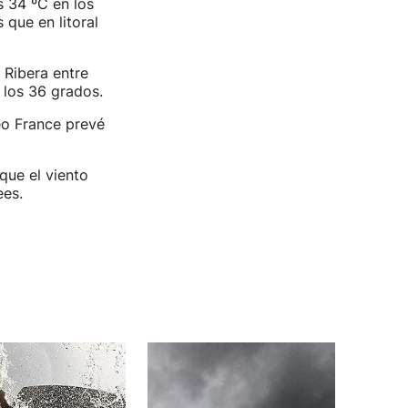
s 34 ºC en los
 que en litoral
 Ribera entre
 los 36 grados.
eo France prevé
que el viento
ees.