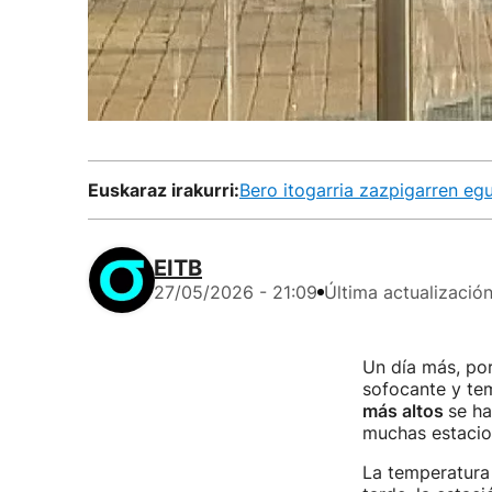
Euskaraz irakurri:
Bero itogarria zazpigarren eg
EITB
27/05/2026 - 21:09
Última actualizació
Un día más, po
sofocante y te
más altos
se ha
muchas estacio
La temperatura