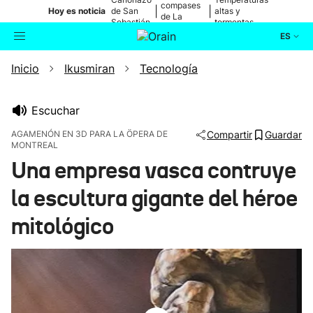
compases
|
|
Hoy es noticia
de San
altas y
de La
Sebastián
tormentas
Blanca
ES
Inicio
Ikusmiran
Tecnología
Actualidad
Buscador
Política
Escuchar
AGAMENÓN EN 3D PARA LA ÖPERA DE
Compartir
Guardar
MONTREAL
Cultura
Una empresa vasca contruye
Ikusmiran
la escultura gigante del héroe
mitológico
Eguraldia