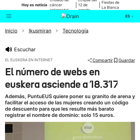
Fiestas de
|
|
Hoy es noticia
cáncer
12 de
La Blanca
colorrectal
agosto
ES
Inicio
Ikusmiran
Tecnología
Actualidad
Buscador
Política
Escuchar
EL EUSKERA EN INTERNET
Compartir
Guardar
Cultura
El número de webs en
euskera asciende a 18.317
Ikusmiran
Además, PuntuEUS quiere poner su granito de arena y
Eguraldia
facilitar el acceso de las mujeres creando un código
de descuento para que les resulte más barato
registrar el nombre de dominio: solo 15 euros.