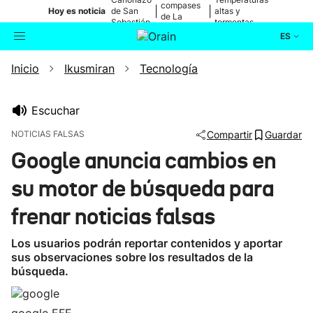
compases
|
|
Hoy es noticia
de San
altas y
de La
Sebastián
tormentas
Blanca
ES
Inicio
Ikusmiran
Tecnología
Actualidad
Buscador
Política
Escuchar
NOTICIAS FALSAS
Compartir
Guardar
Cultura
Google anuncia cambios en
su motor de búsqueda para
Ikusmiran
frenar noticias falsas
Eguraldia
Los usuarios podrán reportar contenidos y aportar
sus observaciones sobre los resultados de la
búsqueda.