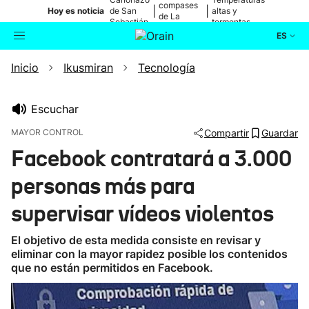
compases
|
|
Hoy es noticia
de San
altas y
de La
Sebastián
tormentas
Blanca
ES
Inicio
Ikusmiran
Tecnología
Actualidad
Buscador
Política
Escuchar
MAYOR CONTROL
Compartir
Guardar
Cultura
Facebook contratará a 3.000
personas más para
Ikusmiran
supervisar vídeos violentos
Eguraldia
El objetivo de esta medida consiste en revisar y
eliminar con la mayor rapidez posible los contenidos
que no están permitidos en Facebook.