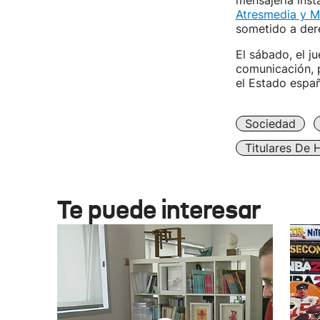
mensajería ins
Atresmedia y M
sometido a der
El sábado, el j
comunicación, p
el Estado españ
Sociedad
Titulares De 
Te puede interesar