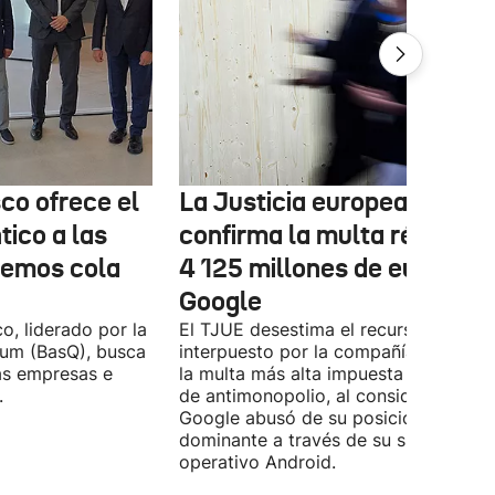
co ofrece el
La Justicia europea
ico a las
confirma la multa récord d
nemos cola
4 125 millones de euros a
Google
o, liderado por la
El TJUE desestima el recurso
tum (BasQ), busca
interpuesto por la compañía y confir
las empresas e
la multa más alta impuesta en un cas
.
de antimonopolio, al considerar que
Google abusó de su posición
dominante a través de su sistema
operativo Android.