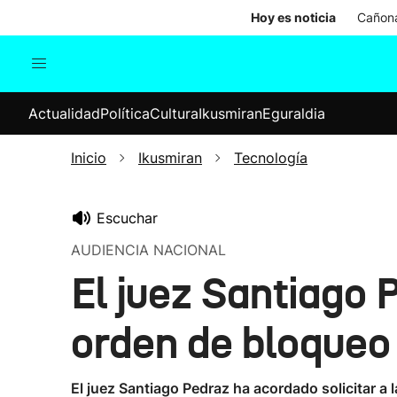
Hoy es noticia
Cañona
Actualidad
Política
Cul
Actualidad
Política
Cultura
Ikusmiran
Eguraldia
Sociedad
Elecciones
Economía
Inicio
Ikusmiran
Tecnología
Internacional
Escuchar
AUDIENCIA NACIONAL
El juez Santiago
orden de bloqueo
El juez Santiago Pedraz ha acordado solicitar a