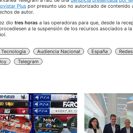
tantánea Telegram a raíz de una
denuncia presentada por Me
ovistar Plus
por presunto uso no autorizado de contenido 
echos de autor.
uez dio
tres horas
a las operadoras para que, desde la rece
rocediesen a la suspensión de los recursos asociados a la
ol.
Tecnología
Audiencia Nacional
España
Redes
Hoy
Telegram