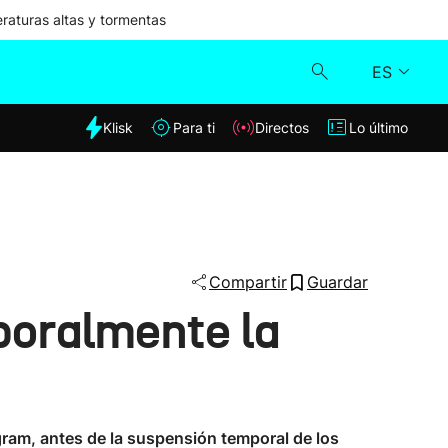
aturas altas y tormentas
ES
dia
Klisk
Para ti
Directos
Lo último
Klisk
Directos
Para ti
Compartir
Guardar
poralmente la
Lo último
gram, antes de la suspensión temporal de los