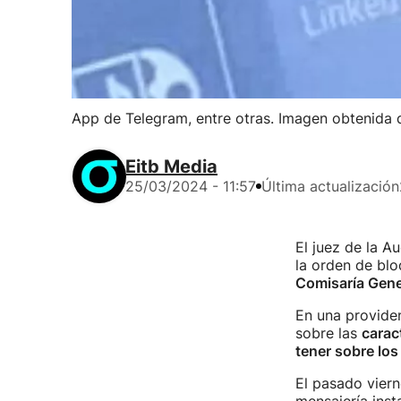
App de Telegram, entre otras. Imagen obtenida 
Eitb Media
25/03/2024 - 11:57
Última actualización
El juez de la 
la orden de bl
Comisaría Gene
En una providen
sobre las
carac
tener sobre los
El pasado viern