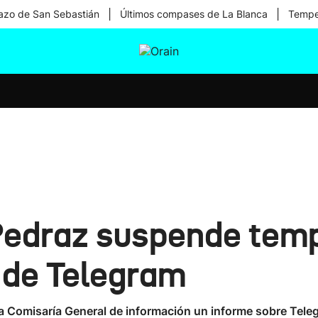
|
|
zo de San Sebastián
Últimos compases de La Blanca
Temper
tura
Ikusmiran
Egural
Salud
Tecnología
 Pedraz suspende tem
 de Telegram
 la Comisaría General de información un informe sobre Tele