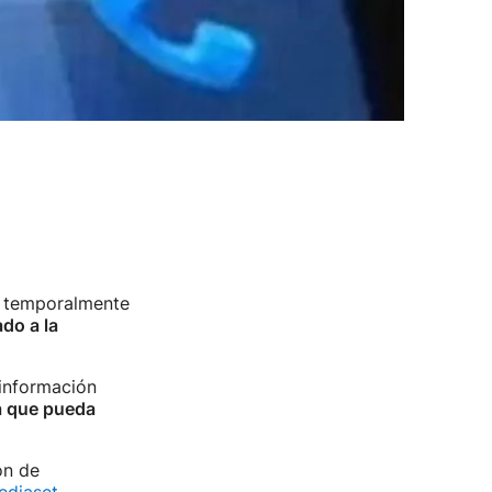
r temporalmente
ado a la
 información
ia que pueda
ón de