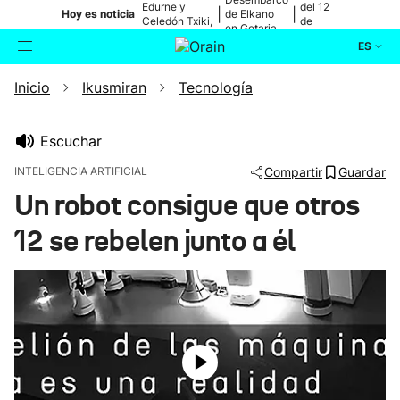
Edurne y
del 12
|
|
Hoy es noticia
de Elkano
Celedón Txiki,
de
en Getaria
en directo
agosto
ES
Inicio
Ikusmiran
Tecnología
Actualidad
Buscador
Política
Escuchar
INTELIGENCIA ARTIFICIAL
Compartir
Guardar
Cultura
Un robot consigue que otros
12 se rebelen junto a él
Ikusmiran
Eguraldia