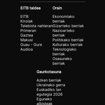
EITB taldea
Orain
EITB
Ekonomiako
Kirolak
berriak
Telebista nahieran
Gizarteko berriak
Primeran
Nazioarteko
Gaztea
berriak
Makusi
Politikako berriak
Guau - Gure
Kulturako berriak
Audioa
Teknologiako
berriak
Osasuneko
berriak
Gaurkotasuna
Azken berriak
Ukrainako gerra
Euskadiko lan
egutegia 2026
Eguneko
albisteak