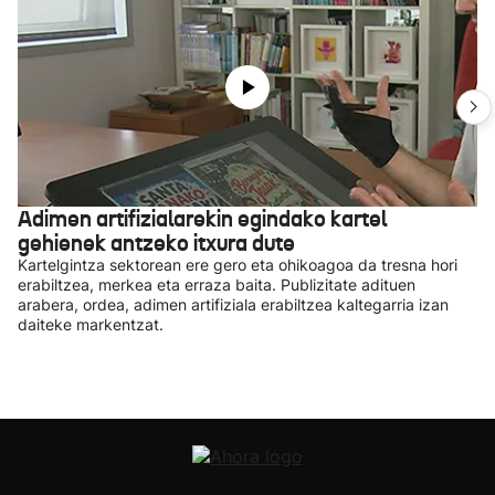
Adimen artifizialarekin egindako kartel
gehienek antzeko itxura dute
Kartelgintza sektorean ere gero eta ohikoagoa da tresna hori
erabiltzea, merkea eta erraza baita. Publizitate adituen
arabera, ordea, adimen artifiziala erabiltzea kaltegarria izan
daiteke markentzat.