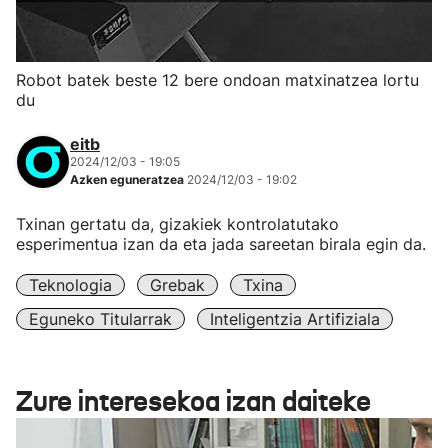
Robot batek beste 12 bere ondoan matxinatzea lortu
du
eitb
2024/12/03 - 19:05
Azken eguneratzea
2024/12/03 - 19:02
Txinan gertatu da, gizakiek kontrolatutako
esperimentua izan da eta jada sareetan birala egin da.
Teknologia
Grebak
Txina
Eguneko Titularrak
Inteligentzia Artifiziala
Zure interesekoa izan daiteke