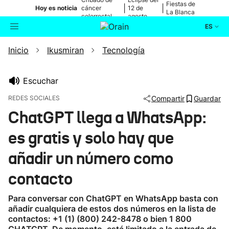
Fiestas de
|
|
Hoy es noticia
cáncer
12 de
La Blanca
colorrectal
agosto
ES
Inicio
Ikusmiran
Tecnología
Actualidad
Buscador
Política
Escuchar
REDES SOCIALES
Compartir
Guardar
Cultura
ChatGPT llega a WhatsApp:
es gratis y solo hay que
Ikusmiran
añadir un número como
Eguraldia
contacto
Para conversar con ChatGPT en WhatsApp basta con
añadir cualquiera de estos dos números en la lista de
contactos: +1 (1) (800) 242-8478 o bien 1 800