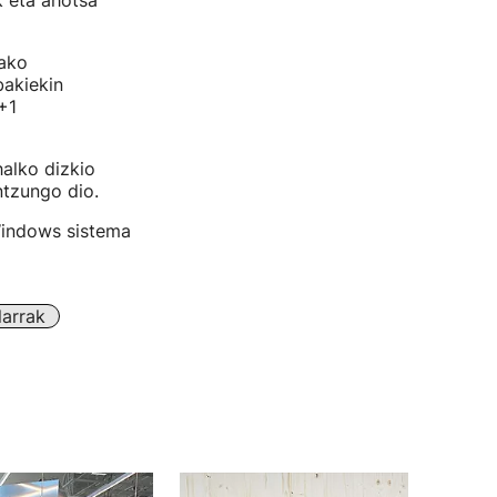
k eta ahotsa
tako
bakiekin
+1
halko dizkio
ntzungo dio.
Windows sistema
larrak