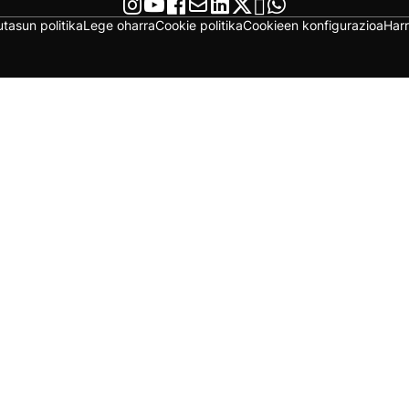
utasun politika
Lege oharra
Cookie politika
Cookieen konfigurazioa
Har