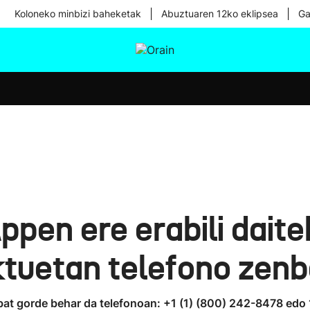
|
|
Koloneko minbizi baheketak
Abuztuaren 12ko eklipsea
Ga
tura
Ikusmiran
Egural
Osasuna
Teknologia
en ere erabili daite
ktuetan telefono zenb
 bat gorde behar da telefonoan: +1 (1) (800) 242-8478 ed