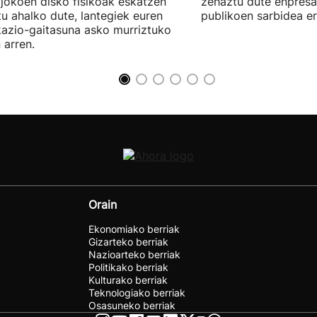
jokoen disko fisikoak eskatzen
zehaztu dute enpresa
itu ahalko dute, lantegiek euren
publikoen sarbidea er
kazio-gaitasuna asko murriztuko
 arren.
Orain
Ekonomiako berriak
Gizarteko berriak
Nazioarteko berriak
Politikako berriak
Kulturako berriak
Teknologiako berriak
Osasuneko berriak