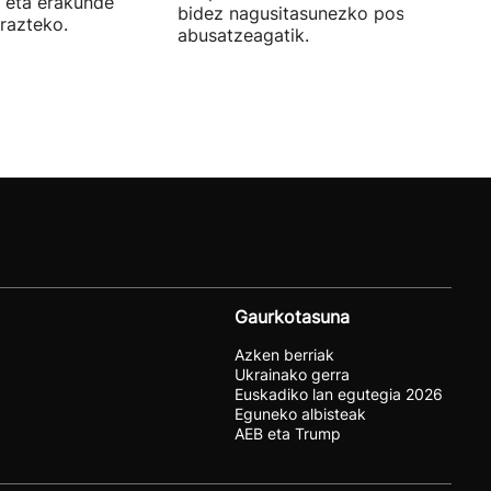
 eta erakunde
bidez nagusitasunezko posizioaz
razteko.
abusatzeagatik.
Gaurkotasuna
Azken berriak
Ukrainako gerra
Euskadiko lan egutegia 2026
Eguneko albisteak
AEB eta Trump