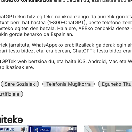
u bidezko komunikazioa
ahalbidetzen du, ezin baitira irudia
tGPTrekin hitz egiteko nahikoa izango da aurretik gorde
txat berri bat hastea (1-800-ChatGPT), beste telefono zen
asteko egiten den bezala. Hala ere, AEBko zenbakia denez 
ekin gorde beharko da Espainian.
iek jarraituta, WhatsAppeko erabiltzaileak galderak egin a
oari testu bidez, eta, era berean, ChatGPTk testu bidez era
tGPTek web bertsioa du, eta baita iOS, Android, Mac eta 
aplikazioak ere.
Sare Sozialak
Telefonia Mugikorra
Eguneko Titu
rtifiziala
aiteke