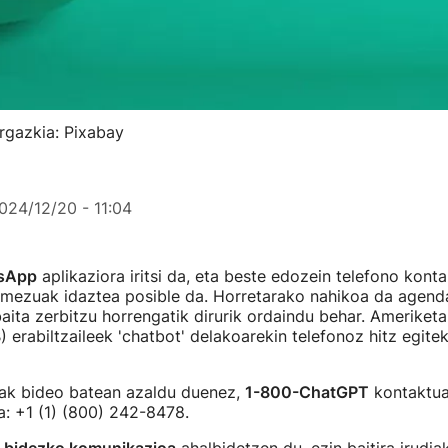
rgazkia: Pixabay
024/12/20 - 11:04
sApp
aplikaziora iritsi da, eta beste edozein telefono kont
i mezuak idaztea posible da. Horretarako nahikoa da agend
aita zerbitzu horrengatik dirurik ordaindu behar. Ameriket
 erabiltzaileek 'chatbot' delakoarekin telefonoz hitz egite
ak bideo batean azaldu duenez,
1-800-ChatGPT
kontaktua
: +1 (1) (800) 242-8478.