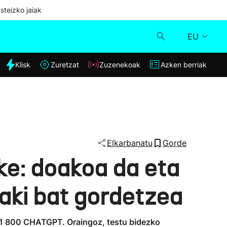
steizko jaiak
EU
dia
Klisk
Zuretzat
Zuzenekoak
Azken berriak
Klisk
Zuzenekoak
Zuretzat
Elkarbanatu
Gorde
ke: doakoa da eta
Azken berriak
aki bat gordetzea
o 1 800 CHATGPT. Oraingoz, testu bidezko