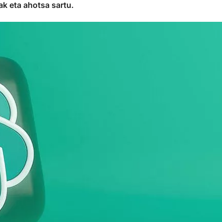
ak eta ahotsa sartu.