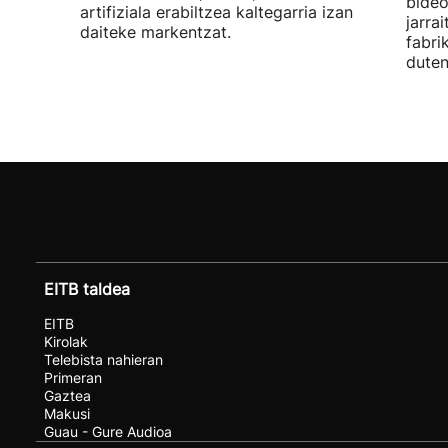
bideo
artifiziala erabiltzea kaltegarria izan
jarra
daiteke markentzat.
fabri
duten
EITB taldea
EITB
Kirolak
Telebista nahieran
Primeran
Gaztea
Makusi
Guau - Gure Audioa