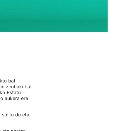
aktu bat
an zenbaki bat
ako Estatu
ko aukera ere
 sortu du eta