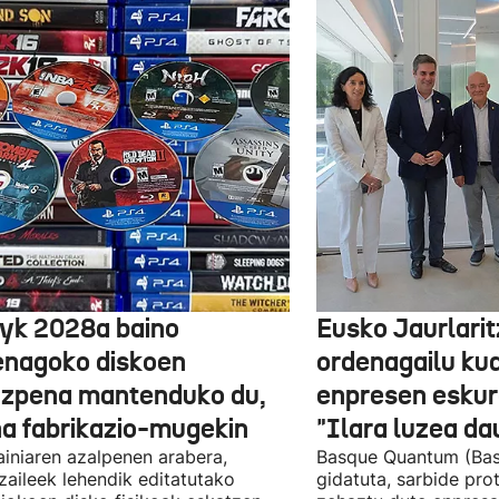
yk 2028a baino
Eusko Jaurlari
enagoko diskoen
ordenagailu ku
izpena mantenduko du,
enpresen eskura
na fabrikazio-mugekin
"Ilara luzea d
iniaren azalpenen arabera,
Basque Quantum (Bas
zaileek lehendik editatutako
gidatuta, sarbide pro