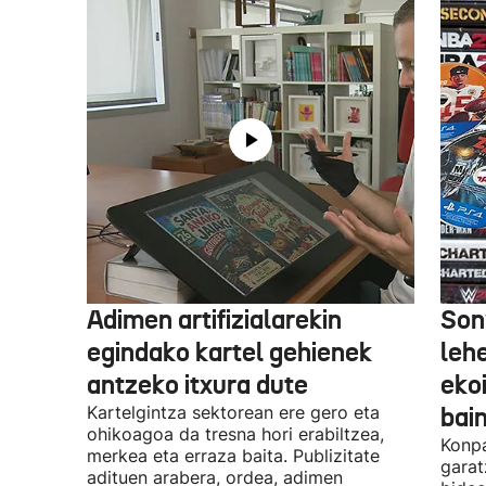
Adimen artifizialarekin
Son
egindako kartel gehienek
leh
antzeko itxura dute
eko
Kartelgintza sektorean ere gero eta
bai
ohikoagoa da tresna hori erabiltzea,
Konpa
merkea eta erraza baita. Publizitate
garat
adituen arabera, ordea, adimen