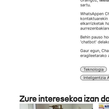
Oraingoz,
test
sartu.
WhatsAppen Cha
kontaktuarekin 
elkarrizketak h
aurrezenbakiar
Behin pauso hor
'chatbot' delak
Gaur egun, Cha
eragileetarako 
Teknologia
Inteligentzia A
Zure interesekoa izan d