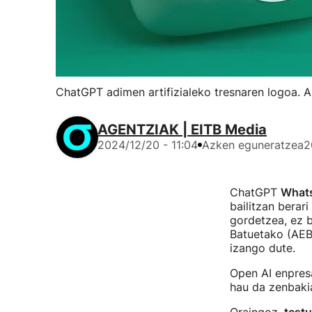
ChatGPT adimen artifizialeko tresnaren logoa. A
AGENTZIAK | EITB Media
2024/12/20 - 11:04
Azken eguneratzea
2
ChatGPT
What
bailitzan berar
gordetzea, ez b
Batuetako (AEB)
izango dute.
Open AI enpres
hau da zenbakia