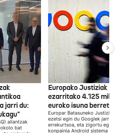
tzak
Europako Justiziak Googler
antikoa
ezarritako 4.125 milioi
 jarri du:
euroko isuna berretsi du
aukagu"
Europar Batasuneko Justizia Auzitegi
ezetsi egin du Googlek jarritako
Q) aliantzak
errekurtsoa, eta zigortu egin du
tokolo bat
konpainia Android sistema eragileare