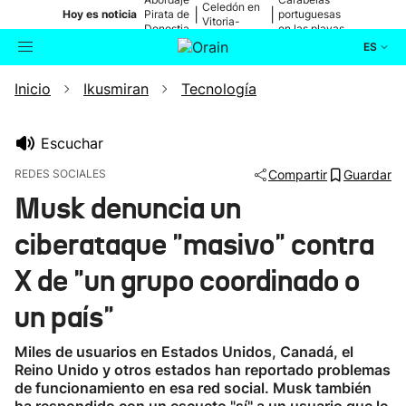
Celedón en
|
|
Hoy es noticia
Pirata de
portuguesas
Vitoria-
Donostia
en las playas
Gasteiz
ES
Inicio
Ikusmiran
Tecnología
Actualidad
Buscador
Política
Escuchar
REDES SOCIALES
Compartir
Guardar
Cultura
Musk denuncia un
ciberataque "masivo" contra
Ikusmiran
X de "un grupo coordinado o
Eguraldia
un país"
Miles de usuarios en Estados Unidos, Canadá, el
Reino Unido y otros estados han reportado problemas
de funcionamiento en esa red social. Musk también