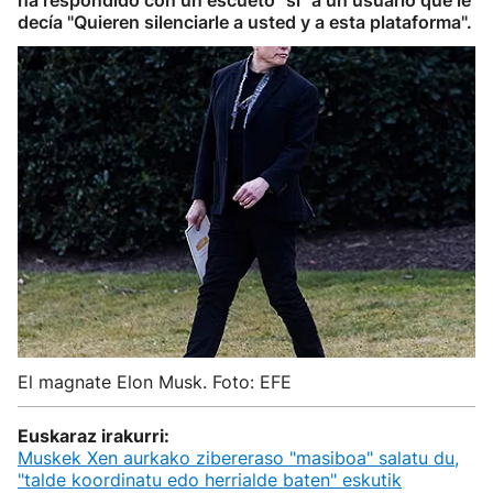
ha respondido con un escueto "sí" a un usuario que le
decía "Quieren silenciarle a usted y a esta plataforma".
El magnate Elon Musk. Foto: EFE
Euskaraz irakurri:
Muskek Xen aurkako zibereraso "masiboa" salatu du,
"talde koordinatu edo herrialde baten" eskutik