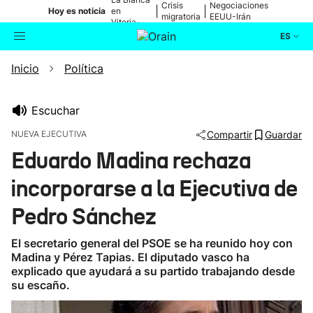
Crisis
Negociaciones
|
|
Hoy es noticia
en
migratoria
EEUU-Irán
Vitoria-
Gasteiz
ES
Inicio
Política
Actualidad
Buscador
Política
Escuchar
NUEVA EJECUTIVA
Compartir
Guardar
Cultura
Eduardo Madina rechaza
incorporarse a la Ejecutiva de
Ikusmiran
Pedro Sánchez
Eguraldia
El secretario general del PSOE se ha reunido hoy con
Madina y Pérez Tapias. El diputado vasco ha
explicado que ayudará a su partido trabajando desde
su escaño.