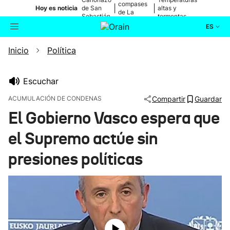
compases
|
|
Hoy es noticia
de San
altas y
de La
Sebastián
tormentas
Blanca
ES
Inicio
Política
Actualidad
Buscador
Política
Escuchar
ACUMULACIÓN DE CONDENAS
Compartir
Guardar
Cultura
El Gobierno Vasco espera que
el Supremo actúe sin
Ikusmiran
presiones políticas
Eguraldia