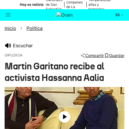
compases
|
|
Hoy es noticia
de San
altas y
de La
Sebastián
tormentas
Blanca
ES
Inicio
Política
Actualidad
Buscador
Política
Escuchar
GIPUZKOA
Compartir
Guardar
Cultura
Martin Garitano recibe al
activista Hassanna Aalia
Ikusmiran
Eguraldia