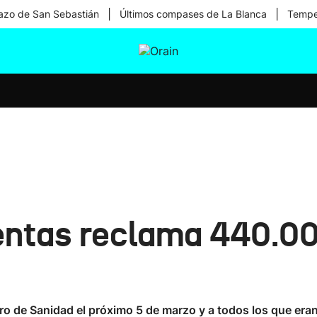
|
|
zo de San Sebastián
Últimos compases de La Blanca
Temper
tura
Ikusmiran
Egural
Salud
Tecnología
uentas reclama 440.0
stro de Sanidad el próximo 5 de marzo y a todos los que er