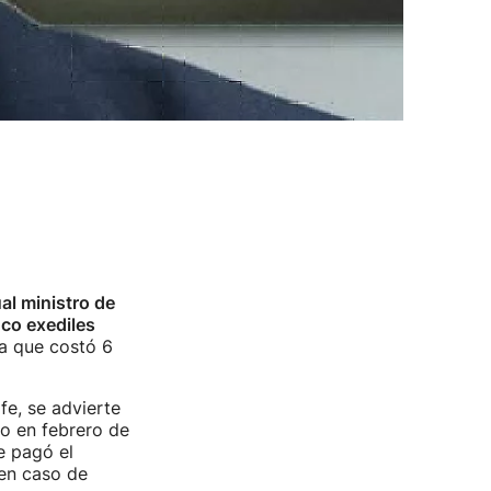
al ministro de
nco exediles
sa que costó 6
fe, se advierte
do en febrero de
e pagó el
 en caso de