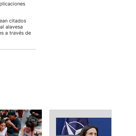
plicaciones
ean citados
al alavesa
es a través de