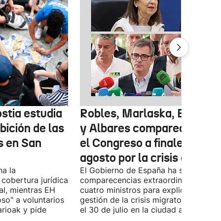
stia estudia
Robles, Marlaska, Bolaños
ibición de las
y Albares comparecerán e
s en San
el Congreso a finales de
agosto por la crisis de Ceu
na la
El Gobierno de España ha solicitado l
 cobertura jurídica
comparecencias extraordinarias de l
al, mientras EH
cuatro ministros para explicar la
oso" a voluntarios
gestión de la crisis migratoria iniciad
arioak y pide
el 30 de julio en la ciudad autónoma.