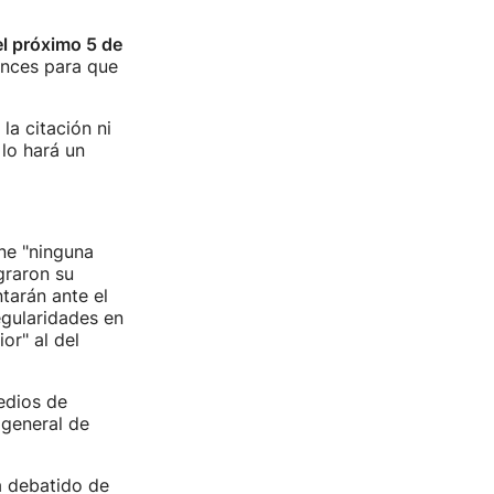
el próximo 5 de
onces para que
la citación ni
lo hará un
ne "ninguna
graron su
tarán ante el
egularidades en
or" al del
edios de
 general de
a debatido de