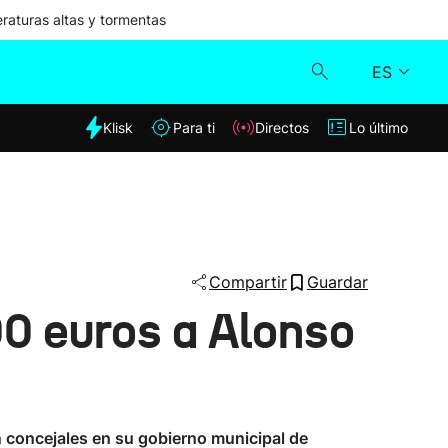
aturas altas y tormentas
ES
dia
Klisk
Para ti
Directos
Lo último
Klisk
Directos
Para ti
Compartir
Guardar
00 euros a Alonso
Lo último
an concejales en su gobierno municipal de