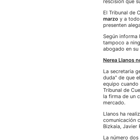
rescisión que s
El Tribunal de
marzo
y a todo
presenten alega
Según informa l
tampoco a ning
abogado en su
Nerea Llanos n
La secretaria g
duda" de que el
equipo cuando f
Tribunal de Cue
la firma de un 
mercado.
Llanos ha real
comunicación ce
Bizkaia, Javier 
La número dos 