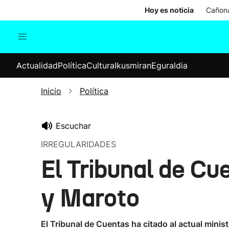
Hoy es noticia
Cañona
Actualidad
Política
Cul
Actualidad
Política
Cultura
Ikusmiran
Eguraldia
Sociedad
Elecciones
Economía
Inicio
Política
Internacional
Escuchar
IRREGULARIDADES
El Tribunal de C
y Maroto
El Tribunal de Cuentas ha citado al actual mini