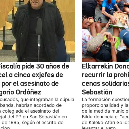
iscalía pide 30 años de
Elkarrekin Dono
el a cinco exjefes de
recurrir la proh
 por el asesinato de
cenas solidaria
gorio Ordóñez
Sebastián
cusados, que integraban la cúpula
La formación cuestio
 banda, habrían acordado de
proporcionalidad y la
 colegiada el asesinato del
de la medida municip
jal del PP en San Sebastián en
Bildu denuncia el "ac
 de 1995, según el escrito de
de Kaleko Afari Solid
ción.
levantar el veto.