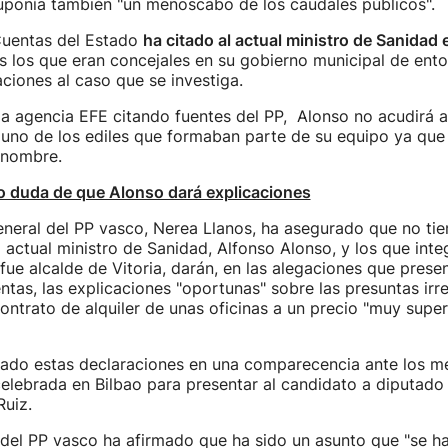
uponía también "un menoscabo de los caudales públicos".
 Cuentas del Estado
ha citado al actual ministro de Sanidad 
s los que eran concejales en su gobierno municipal de ent
ciones al caso que se investiga.
a agencia EFE citando fuentes del PP, Alonso no acudirá a 
uno de los ediles que formaban parte de su equipo ya que 
 nombre.
o duda de que Alonso dará explicaciones
eneral del PP vasco, Nerea Llanos, ha asegurado que no tie
 actual ministro de Sanidad, Alfonso Alonso, y los que inte
ue alcalde de Vitoria, darán, en las alegaciones que presen
ntas, las explicaciones "oportunas" sobre las presuntas irr
contrato de alquiler de unas oficinas a un precio "muy superi
izado estas declaraciones en una comparecencia ante los m
lebrada en Bilbao para presentar al candidato a diputado
Ruiz.
del PP vasco ha afirmado que ha sido un asunto que "se h