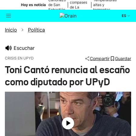
compases
|
|
Hoy es noticia
de San
altas y
de La
Sebastián
tormentas
Blanca
ES
Inicio
Política
Actualidad
Buscador
Política
Escuchar
CRISIS EN UPYD
Compartir
Guardar
Cultura
Toni Cantó renuncia al escaño
como diputado por UPyD
Ikusmiran
Eguraldia