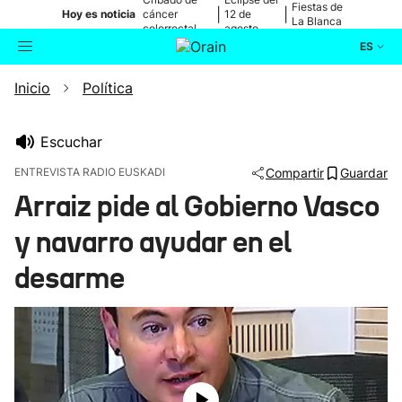
Fiestas de
|
|
Hoy es noticia
cáncer
12 de
La Blanca
colorrectal
agosto
ES
Inicio
Política
Actualidad
Buscador
Política
Escuchar
ENTREVISTA RADIO EUSKADI
Compartir
Guardar
Cultura
Arraiz pide al Gobierno Vasco
y navarro ayudar en el
Ikusmiran
desarme
Eguraldia