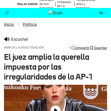
compases
|
|
Hoy es noticia
de San
altas y
de La
Sebastián
tormentas
Blanca
ES
Inicio
Política
Actualidad
Buscador
Política
Escuchar
AMPLÍA LA INVESTIGACIÓN
Compartir
Guardar
Cultura
El juez amplía la querella
impuesta por las
Ikusmiran
irregularidades de la AP-1
Eguraldia