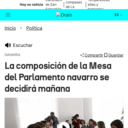
compases
|
|
Hoy es noticia
de San
altas y
de La
Sebastián
tormentas
Blanca
ES
Inicio
Política
Actualidad
Buscador
Política
Escuchar
NAVARRA
Compartir
Guardar
Cultura
La composición de la Mesa
del Parlamento navarro se
Ikusmiran
decidirá mañana
Eguraldia