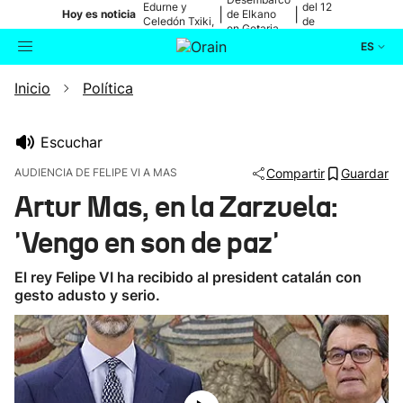
Edurne y
del 12
|
|
Hoy es noticia
de Elkano
Celedón Txiki,
de
en Getaria
en directo
agosto
ES
Inicio
Política
Actualidad
Buscador
Política
Escuchar
AUDIENCIA DE FELIPE VI A MAS
Compartir
Guardar
Cultura
Artur Mas, en la Zarzuela:
'Vengo en son de paz'
Ikusmiran
El rey Felipe VI ha recibido al president catalán con
Eguraldia
gesto adusto y serio.