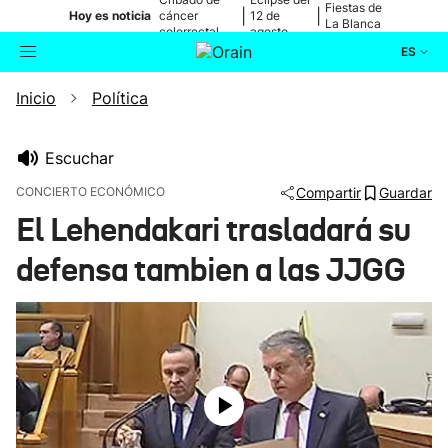
Fiestas de
|
|
Hoy es noticia
cáncer
12 de
La Blanca
colorrectal
agosto
ES
Inicio
Política
Actualidad
Buscador
Política
Escuchar
CONCIERTO ECONÓMICO
Compartir
Guardar
Cultura
El Lehendakari trasladará su
defensa tambien a las JJGG
Ikusmiran
Eguraldia