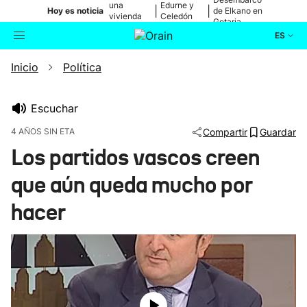
una
Edurne y
|
|
Hoy es noticia
de Elkano en
vivienda
Celedón
Getaria
de Bilbao
Txiki
ES
Inicio
Política
Actualidad
Buscador
Política
Escuchar
4 AÑOS SIN ETA
Compartir
Guardar
Cultura
Los partidos vascos creen
que aún queda mucho por
Ikusmiran
hacer
Eguraldia