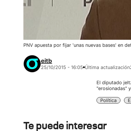
PNV apuesta por fijar 'unas nuevas bases' en d
eitb
25/10/2015 - 16:05
Última actualización
El diputado jel
"erosionadas" y
Política
E
Te puede interesar