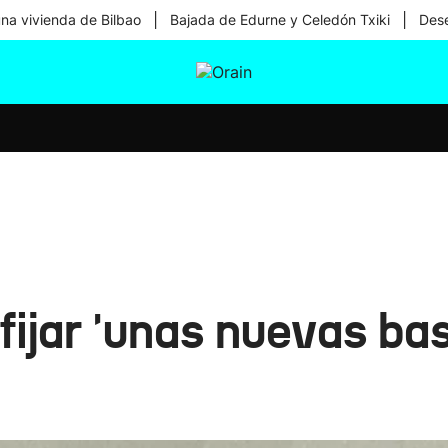
|
|
una vivienda de Bilbao
Bajada de Edurne y Celedón Txiki
Dese
tura
Ikusmiran
Egural
Salud
Tecnología
fijar 'unas nuevas ba