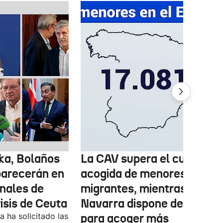
ka, Bolaños
La CAV supera el cupo de
parecerán en
acogida de menores
inales de
migrantes, mientras
risis de Ceuta
Navarra dispone de marge
 ha solicitado las
para acoger más