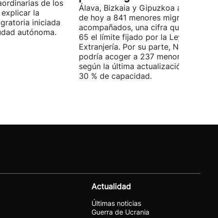
ordinarias de los
Álava, Bizkaia y Gipuzkoa acogen a d
explicar la
de hoy a 841 menores migrantes no
igratoria iniciada
acompañados, una cifra que supera e
ciudad autónoma.
65 el límite fijado por la Ley de
Extranjería. Por su parte, Navarra
podría acoger a 237 menores, aunqu
según la última actualización, está al
30 % de capacidad.
Actualidad
Últimas noticias
Guerra de Ucrania