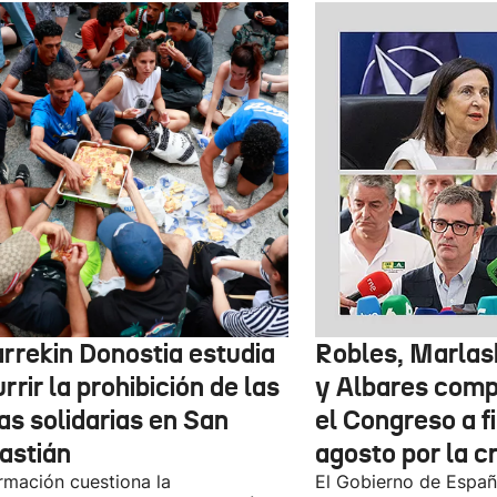
arrekin Donostia estudia
Robles, Marlas
rrir la prohibición de las
y Albares com
as solidarias en San
el Congreso a f
astián
agosto por la c
rmación cuestiona la
El Gobierno de España