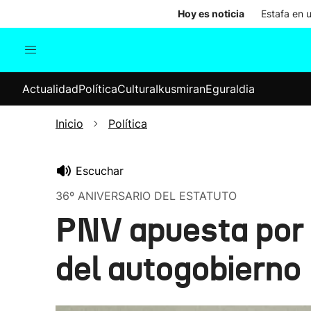
Hoy es noticia
Estafa en 
Actualidad
Política
Cul
Actualidad
Política
Cultura
Ikusmiran
Eguraldia
Sociedad
Elecciones
Economía
Inicio
Política
Internacional
Escuchar
36º ANIVERSARIO DEL ESTATUTO
PNV apuesta por 
del autogobierno