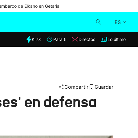
mbarco de Elkano en Getaria
ES
dia
Klisk
Para ti
Directos
Lo último
Klisk
Directos
Para ti
Compartir
Guardar
ses' en defensa
Lo último