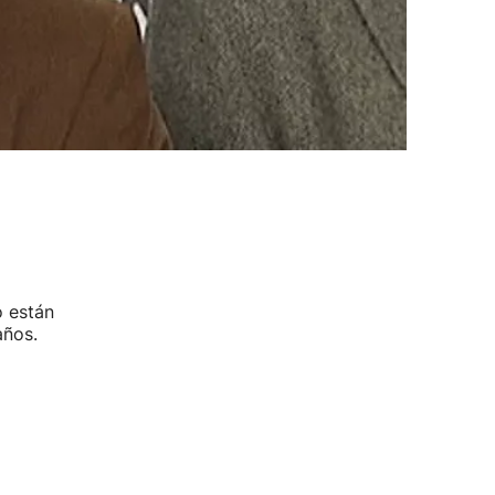
o están
años.