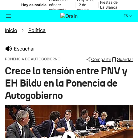
Fiestas de
|
|
Hoy es noticia
cáncer
12 de
La Blanca
colorrectal
agosto
ES
Inicio
Política
Actualidad
Buscador
Política
Escuchar
PONENCIA DE AUTOGOBIERNO
Compartir
Guardar
Cultura
Crece la tensión entre PNV y
EH Bildu en la Ponencia de
Ikusmiran
Autogobierno
Eguraldia