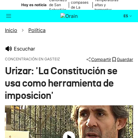
compases
|
|
Hoy es noticia
de San
altas y
de La
Sebastián
tormentas
Blanca
ES
Inicio
Política
Actualidad
Buscador
Política
Escuchar
CONCENTRACIÓN EN GASTEIZ
Compartir
Guardar
Cultura
Urizar: 'La Constitución se
usa como herramienta de
Ikusmiran
imposicion'
Eguraldia