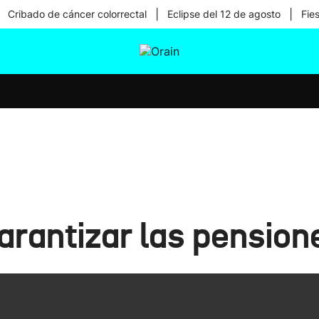
|
|
Cribado de cáncer colorrectal
Eclipse del 12 de agosto
Fie
tura
Ikusmiran
Egural
Salud
Tecnología
arantizar las pension