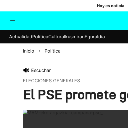
Hoy es noticia
Actualidad
Política
Cul
Actualidad
Política
Cultura
Ikusmiran
Eguraldia
Sociedad
Elecciones
Economía
Inicio
Política
Internacional
Escuchar
ELECCIONES GENERALES
El PSE promete g