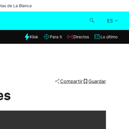
stas de La Blanca
ES
dia
Klisk
Para ti
Directos
Lo último
Klisk
Directos
Para ti
Compartir
Guardar
es
Lo último