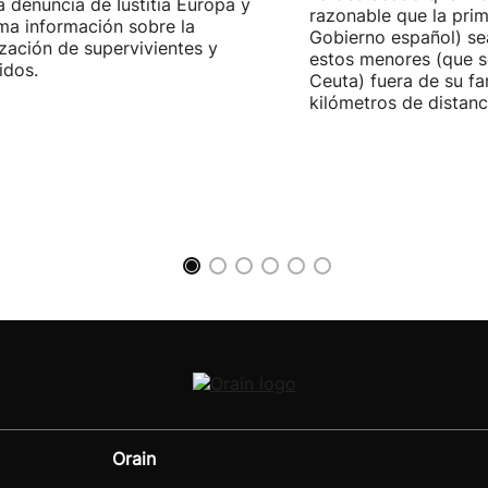
la denuncia de Iustitia Europa y
razonable que la prim
ma información sobre la
Gobierno español) sea
ización de supervivientes y
estos menores (que s
idos.
Ceuta) fuera de su fam
kilómetros de distanci
Orain