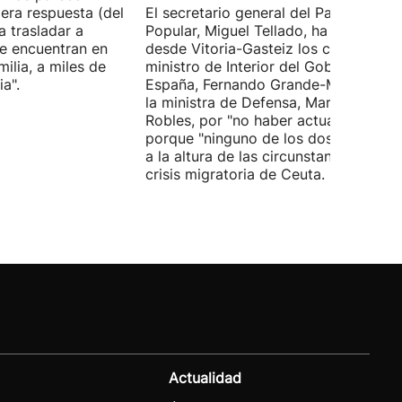
era respuesta (del
El secretario general del Partido
 trasladar a
Popular, Miguel Tellado, ha exigido
e encuentran en
desde Vitoria-Gasteiz los ceses del
ilia, a miles de
ministro de Interior del Gobierno de
a".
España, Fernando Grande-Marlaska, 
la ministra de Defensa, Margarita
Robles, por "no haber actuado" y
porque "ninguno de los dos ha estad
a la altura de las circunstancias" ante 
crisis migratoria de Ceuta.
Actualidad