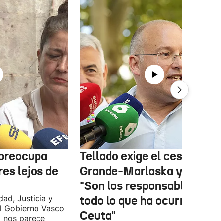
 preocupa
Tellado exige el cese de
es lejos de
Grande-Marlaska y Robles
"Son los responsables de
dad, Justicia y
todo lo que ha ocurrido en
l Gobierno Vasco
Ceuta"
o nos parece