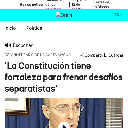
Fiestas de
|
|
Hoy es noticia
cáncer
12 de
La Blanca
colorrectal
agosto
ES
Inicio
Política
Actualidad
Buscador
Política
Escuchar
37º ANIVERSARIO DE LA CARTA MAGNA
Compartir
Guardar
Cultura
'La Constitución tiene
fortaleza para frenar desafíos
Ikusmiran
separatistas'
Eguraldia