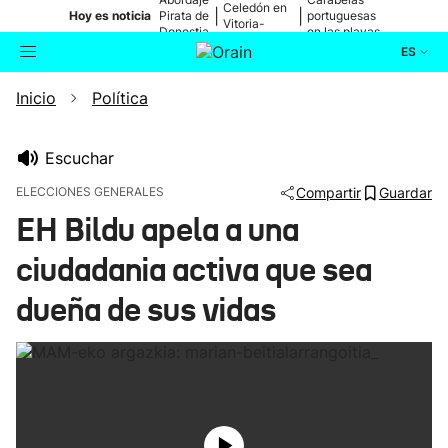
Celedón en
|
|
Hoy es noticia
Pirata de
portuguesas
Vitoria-
Donostia
en las playas
Gasteiz
ES
Inicio
Política
Actualidad
Buscador
Política
Escuchar
ELECCIONES GENERALES
Compartir
Guardar
Cultura
EH Bildu apela a una
ciudadania activa que sea
Ikusmiran
dueña de sus vidas
Eguraldia