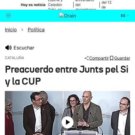
del 12
|
|
Hoy es noticia
Celedón
del
de
Txiki, en
desembarco
agosto
directo
de Elkano
ES
Inicio
Política
Actualidad
Buscador
Política
Escuchar
CATALUÑA
Compartir
Guardar
Cultura
Preacuerdo entre Junts pel Si
y la CUP
Ikusmiran
Eguraldia