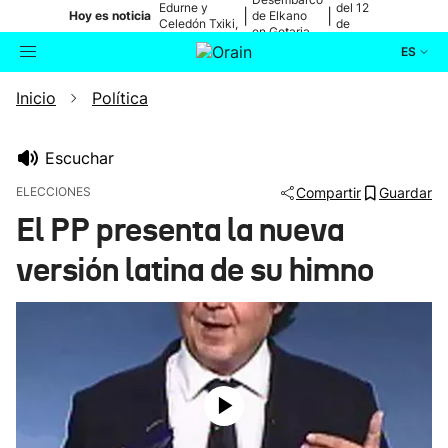
Edurne y
del 12
|
|
Hoy es noticia
de Elkano
Celedón Txiki,
de
en Getaria
en directo
agosto
ES
Inicio
Política
Actualidad
Buscador
Política
Escuchar
ELECCIONES
Compartir
Guardar
Cultura
El PP presenta la nueva
versión latina de su himno
Ikusmiran
Eguraldia