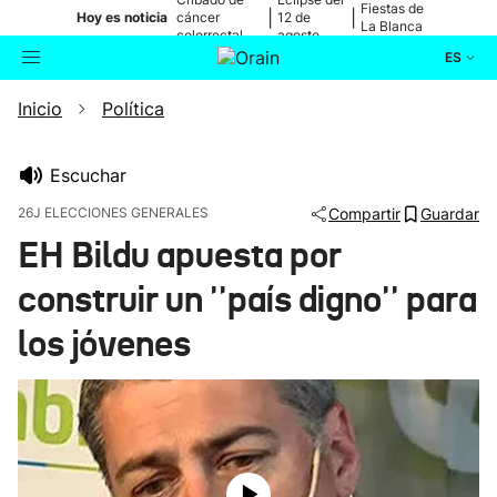
Fiestas de
|
|
Hoy es noticia
cáncer
12 de
La Blanca
colorrectal
agosto
ES
Inicio
Política
Actualidad
Buscador
Política
Escuchar
26J ELECCIONES GENERALES
Compartir
Guardar
Cultura
EH Bildu apuesta por
construir un ''país digno'' para
Ikusmiran
los jóvenes
Eguraldia