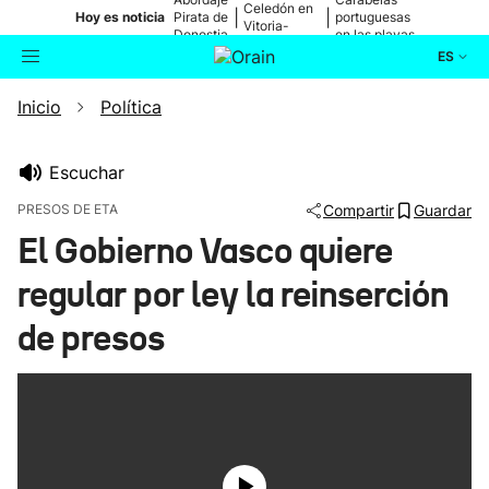
Celedón en
|
|
Hoy es noticia
Pirata de
portuguesas
Vitoria-
Donostia
en las playas
Gasteiz
ES
Inicio
Política
Actualidad
Buscador
Política
Escuchar
PRESOS DE ETA
Compartir
Guardar
Cultura
El Gobierno Vasco quiere
regular por ley la reinserción
Ikusmiran
de presos
Eguraldia