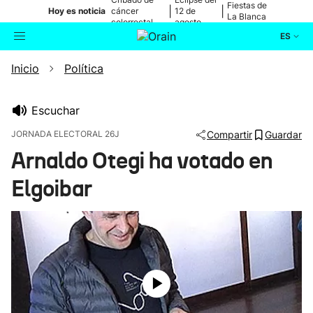
Fiestas de
|
|
Hoy es noticia
cáncer
12 de
La Blanca
colorrectal
agosto
ES
Inicio
Política
Actualidad
Buscador
Política
Escuchar
JORNADA ELECTORAL 26J
Compartir
Guardar
Cultura
Arnaldo Otegi ha votado en
Elgoibar
Ikusmiran
Eguraldia